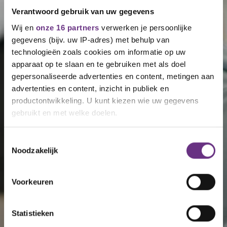
Verantwoord gebruik van uw gegevens
Wij en
onze 16 partners
verwerken je persoonlijke
gegevens (bijv. uw IP-adres) met behulp van
technologieën zoals cookies om informatie op uw
apparaat op te slaan en te gebruiken met als doel
gepersonaliseerde advertenties en content, metingen aan
advertenties en content, inzicht in publiek en
productontwikkeling. U kunt kiezen wie uw gegevens
gebruikt en met welke doelen.
Als u het toestaat, willen we ook graag:
Toestemmingsselectie
Noodzakelijk
Informatie verzamelen over uw geografische
locatie, die tot een paar meter nauwkeurig kan zijn
Uw apparaat identificeren door het actief te
Voorkeuren
scannen op specifieke eigenschappen (fingerprinting)
Lees meer over hoe uw persoonlijke gegevens worden
Statistieken
verwerkt en stel uw voorkeuren in het
detailgedeelte
in.
U kunt uw toestemming op elk moment wijzigen of