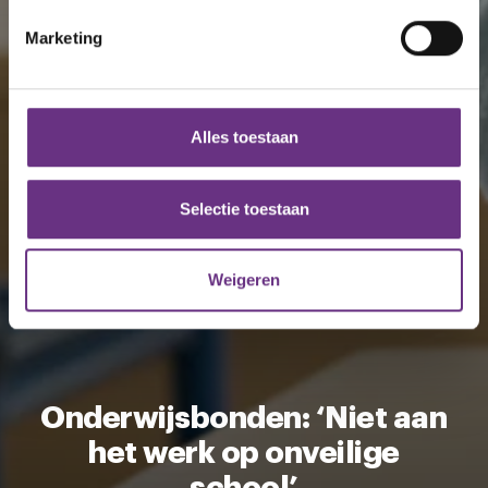
intrekken in de Cookieverklaring.
Marketing
We gebruiken cookies om content en advertenties te
personaliseren, om functies voor social media te bieden
en om ons websiteverkeer te analyseren. Ook delen we
Alles toestaan
informatie over uw gebruik van onze site met onze
partners voor social media, adverteren en analyse. Deze
partners kunnen deze gegevens combineren met andere
Selectie toestaan
informatie die u aan ze heeft verstrekt of die ze hebben
verzameld op basis van uw gebruik van hun services.
Weigeren
U kunt uw toestemming op elk moment wijzigen of
intrekken via de
cookieverklaring
of door te klikken op
het ronde cookie-instellingenicoontje linksonder op de
pagina.
Onderwijsbonden: ‘Niet aan
het werk op onveilige
school’