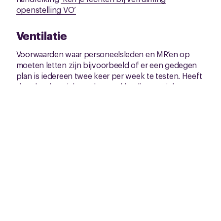
openstelling VO’
Ventilatie
Voorwaarden waar personeelsleden en MR’en op
moeten letten zijn bijvoorbeeld of er een gedegen
plan is iedereen twee keer per week te testen. Heeft
de school er zicht op hoeveel leerlingen zich
daadwerkelijk twee keer per week testen? Is de
ventilatie in de lokalen op orde?
Onveilig
Als niet wordt voldaan aan dit soort voorwaarden is
er volgens de bonden sprake van een ‘onveilige
situatie zoals bedoeld in artikel 28 van de Arbowet’.
Het personeelslid kan daarop laten weten zijn of
haar werkzaamheden op de schoollocatie ‘voor de
duur van deze onveilige situatie te onderbreken’.
‘Vanzelfsprekend zal ik mijn werkzaamheden in