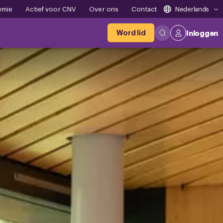
emie
Actief voor CNV
Over ons
Contact
Nederlands
Word lid
Inloggen