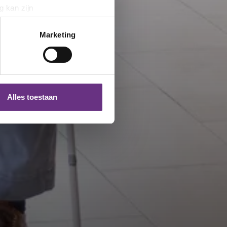
g kan zijn
erprinting)
t
detailgedeelte
in. U kunt uw
Marketing
 media te bieden en om ons
ze partners voor social
nformatie die u aan ze heeft
Alles toestaan
 te klikken op het ronde