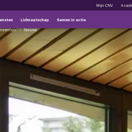
Mijn CNV
Acad
ensten
Lidmaatschap
Samen in actie
meenten
Nieuws