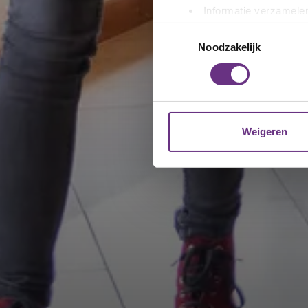
Informatie verzamelen
Uw apparaat identific
Toestemmingsselectie
Lees meer over hoe uw perso
Noodzakelijk
toestemming op elk moment wi
We gebruiken cookies om cont
websiteverkeer te analyseren
media, adverteren en analys
Weigeren
verstrekt of die ze hebben v
U kunt uw toestemming op el
cookie-instellingenicoontje l