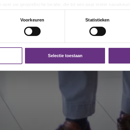
 over uw geografische locatie, die tot een paar meter nauwkeuri
eren door het actief te scannen op specifieke eigenschappen (fing
onlijke gegevens worden verwerkt en stel uw voorkeuren in he
Voorkeuren
Statistieken
jzigen of intrekken in de Cookieverklaring.
ent en advertenties te personaliseren, om functies voor social
. Ook delen we informatie over uw gebruik van onze site met on
e. Deze partners kunnen deze gegevens combineren met andere i
Selectie toestaan
erzameld op basis van uw gebruik van hun services.
k moment wijzigen of intrekken via de
cookieverklaring
of door
inksonder op de pagina.