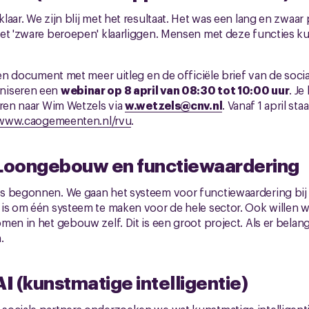
laar. We zijn blij met het resultaat. Het was een lang en zwaar
met 'zware beroepen' klaarliggen. Mensen met deze functies
een document met meer uitleg en de officiële brief van de social
niseren een
webinar op 8 april van 08:30 tot 10:00 uur
. J
uren naar Wim Wetzels via
w.wetzels@cnv.nl
. Vanaf 1 april sta
www.caogemeenten.nl/rvu
.
Loongebouw en functiewaardering
s begonnen. We gaan het systeem voor functiewaardering bij
is om één systeem te maken voor de hele sector. Ook willen w
en in het gebouw zelf. Dit is een groot project. Als er belangr
.
 (kunstmatige intelligentie)