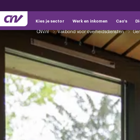
Kies je sector
Werk en inkomen
Cao's
Di
CNV.nl
Vakbond voor overheidsdiensten
Ge