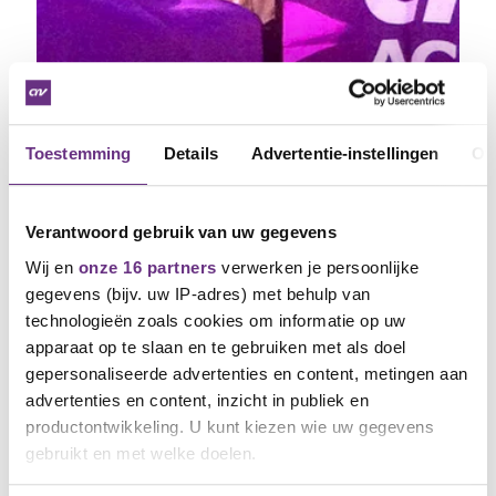
Toestemming
Details
Advertentie-instellingen
Ov
9 april 2026
Verantwoord gebruik van uw gegevens
Vakbonden: rijksambtenaren staken 14
april opnieuw 24 uur lang
Wij en
onze 16 partners
verwerken je persoonlijke
gegevens (bijv. uw IP-adres) met behulp van
Nullijn moet van tafel
technologieën zoals cookies om informatie op uw
apparaat op te slaan en te gebruiken met als doel
gepersonaliseerde advertenties en content, metingen aan
advertenties en content, inzicht in publiek en
productontwikkeling. U kunt kiezen wie uw gegevens
gebruikt en met welke doelen.