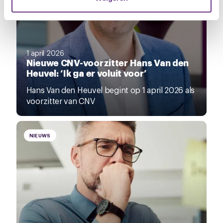
U kunt uw toestemming op elk moment wijzigen of
intrekken via de
cookieverklaring
of door te klikken op
het ronde cookie-instellingenicoontje linksonder op de
pagina.
1 april 2026
Nieuwe CNV-voorzitter Hans Van den
Heuvel: ‘Ik ga er voluit voor’
Hans Van den Heuvel begint op 1 april 2026 als
voorzitter van CNV
NIEUWS