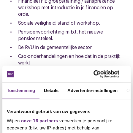
Financieel Fit; groepstraining / aansprekende
workshop met introductie in je financiën op
orde.
Sociale veiligheid: stand of workshop.
Pensioenvoorlichting m.b.t. het nieuwe
pensioenstelsel.
De RVU in de gemeentelijke sector
Cao-onderhandelingen en hoe dat in de praktijk
werkt
Voorlichting vanuit het A&O fonds gemeenten
Toekomst van werk door A&O fonds
Waterschappen
Toestemming
Details
Advertentie-instellingen
Ov
Ook is er een stand met een algemeen aanbod
Academie waar je kunt zien wat CNV als bond jou als
lid nog meer biedt.
Verantwoord gebruik van uw gegevens
Wij en
onze 16 partners
verwerken je persoonlijke
Meld je hier aan
gegevens (bijv. uw IP-adres) met behulp van