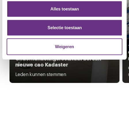
en om ons websiteverkeer te analyseren. Ook delen we
Alles toestaan
informatie over uw gebruik van onze site met onze
partners voor social media, adverteren en analyse. Deze
partners kunnen deze gegevens combineren met andere
Selectie toestaan
informatie die u aan ze heeft verstrekt of die ze hebben
verzameld op basis van uw gebruik van hun services.
Weigeren
23 juni 2026
U kunt uw toestemming op elk moment wijzigen of
Onderhandelingsresultaat bereikt
intrekken via de
cookieverklaring
of door te klikken op
nieuwe cao Kadaster
het ronde cookie-instellingenicoontje linksonder op de
Leden kunnen stemmen
pagina.