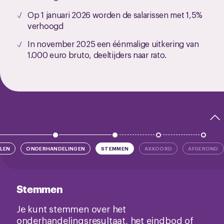
Op 1 januari 2026 worden de salarissen met 1,5%
verhoogd
In november 2025 een éénmalige uitkering van
1.000 euro bruto, deeltijders naar rato.
LEN
ONDERHANDELINGEN
STEMMEN
AKKOORD
AFGEROND
Stemmen
Je kunt stemmen over het
onderhandelingsresultaat, het eindbod of