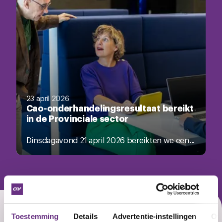
23 april 2026
Cao-onderhandelingsresultaat bereikt
in de Provinciale sector
Dinsdagavond 21 april 2026 bereikten we een...
Toestemming
Details
Advertentie-instellingen
Ov