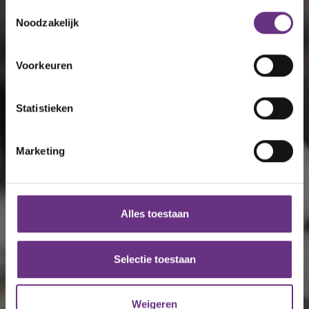
Als u het toestaat, willen we ook graag:
Toestemmingsselectie
Noodzakelijk
Informatie verzamelen over uw geografische
locatie, die tot een paar meter nauwkeurig kan zijn
Uw apparaat identificeren door het actief te
Voorkeuren
scannen op specifieke eigenschappen (fingerprinting)
Lees meer over hoe uw persoonlijke gegevens worden
Statistieken
verwerkt en stel uw voorkeuren in het
detailgedeelte
in.
U kunt uw toestemming op elk moment wijzigen of
intrekken in de Cookieverklaring.
Marketing
We gebruiken cookies om content en advertenties te
personaliseren, om functies voor social media te bieden
en om ons websiteverkeer te analyseren. Ook delen we
Alles toestaan
informatie over uw gebruik van onze site met onze
partners voor social media, adverteren en analyse. Deze
partners kunnen deze gegevens combineren met andere
Selectie toestaan
informatie die u aan ze heeft verstrekt of die ze hebben
verzameld op basis van uw gebruik van hun services.
Weigeren