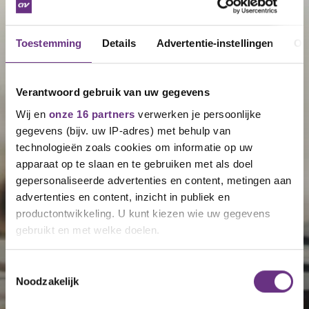
Toestemming
Details
Advertentie-instellingen
Ov
Verantwoord gebruik van uw gegevens
Wij en
onze 16 partners
verwerken je persoonlijke
gegevens (bijv. uw IP-adres) met behulp van
technologieën zoals cookies om informatie op uw
apparaat op te slaan en te gebruiken met als doel
gepersonaliseerde advertenties en content, metingen aan
advertenties en content, inzicht in publiek en
productontwikkeling. U kunt kiezen wie uw gegevens
gebruikt en met welke doelen.
Als u het toestaat, willen we ook graag:
Toestemmingsselectie
Noodzakelijk
Informatie verzamelen over uw geografische
locatie, die tot een paar meter nauwkeurig kan zijn