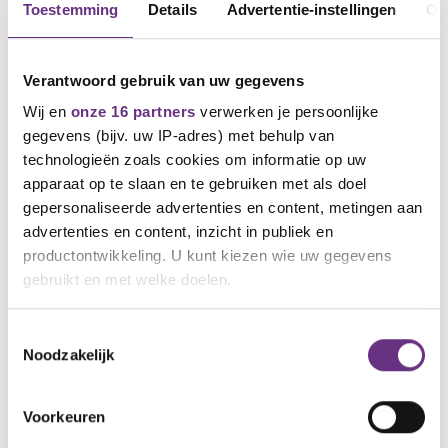
bijstand door een jurist van de vakbond wordt
Toestemming
Details
Advertentie-instellingen
Ov
gegeven.
Het mobiliteitstraject is 7+5 maanden. Die 5
maanden waren een 'kan'-bepaling. Daarmee
Verantwoord gebruik van uw gegevens
wordt bedoeld dat het een optie is, een extra
Wij en
onze 16 partners
verwerken je persoonlijke
periode die je eventueel kunt krijgen. Nu is het
gegevens (bijv. uw IP-adres) met behulp van
een uitgangspunt. Alleen in uitzonderlijke
technologieën zoals cookies om informatie op uw
gevallen zou je het recht op 5 maanden kunnen
apparaat op te slaan en te gebruiken met als doel
verliezen, bijvoorbeeld als je zelf niet meewerkt
in het mobiliteitstraject.
gepersonaliseerde advertenties en content, metingen aan
advertenties en content, inzicht in publiek en
Stemming
productontwikkeling. U kunt kiezen wie uw gegevens
gebruikt en met welke doelen.
De bonden zijn positief over het resultaat. Maar ben
jij het ook?
Als u het toestaat, willen we ook graag:
Toestemmingsselectie
Leden van CNV krijgen na deze nieuwsbrief separaat
Noodzakelijk
Informatie verzamelen over uw geografische
de stemmogelijkheid toegestuurd.
Stemmen kan
locatie, die tot een paar meter nauwkeurig kan zijn
uiterlijk 28 juni a.s
.
Uw apparaat identificeren door het actief te
Voorkeuren
Jaap van den Bos, onderhandelaar CNV
scannen op specifieke eigenschappen (fingerprinting)