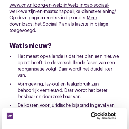
www.cnv.nl/zorg-en-welzijn/welzijn/cao-sociaal-
werk-welzijn-en-maatschappelijke-dienstverlening/
Op deze pagina rechts vind je onder
Meer
downloads
: het Sociaal Plan als laatste in bijlage
toegevoegd.
Wat is nieuw?
Het meest opvallende is dat het plan een nieuwe
opzet heeft die de verschillende fases van een
reorganisatie volgt. Daar wordt het duidelijker
van.
Vormgeving, lay-out en taalgebruik zijn
behoorlijk vernieuwd. Daar wordt het beter
leesbaar en doorzoekbaar van.
De kosten voor juridische bijstand in geval van
het opstellen van een VSO
(vaststellingsovereenkomst) worden vergoed
met een bedrag van €950 (ex btw); ook als de