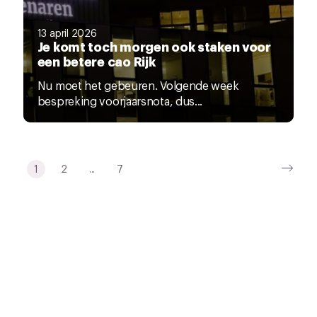
13 april 2026
Je komt toch morgen ook staken voor
een betere cao Rijk
Nu moet het gebeuren. Volgende week
bespreking voorjaarsnota, dus...
1
2
...
7