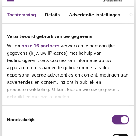
Toestemming
Details
Advertentie-instellingen
Ov
Verantwoord gebruik van uw gegevens
Wij en
onze 16 partners
verwerken je persoonlijke
gegevens (bijv. uw IP-adres) met behulp van
technologieën zoals cookies om informatie op uw
apparaat op te slaan en te gebruiken met als doel
4 mei 2026
gepersonaliseerde advertenties en content, metingen aan
CNV-uitleg over
advertenties en content, inzicht in publiek en
onderhandelingsresultaat cao Rijk
productontwikkeling. U kunt kiezen wie uw gegevens
CNV geeft webinars om het cao resultaat Rijk
gebruikt en met welke doelen.
uit te leggen. Doe...
Als u het toestaat, willen we ook graag:
Toestemmingsselectie
Noodzakelijk
Informatie verzamelen over uw geografische
locatie, die tot een paar meter nauwkeurig kan zijn
Uw apparaat identificeren door het actief te