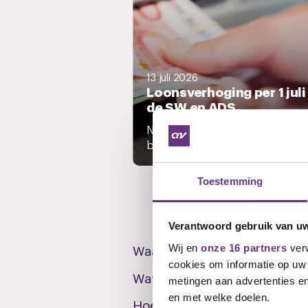
13 juli 2026
Loonsverhoging per 1 juli 
de SW en ADS
Nieuwe loontabellen
bekendgemaakt....
Toestemming
Veelgestelde v
Verantwoord gebruik van u
Waarom vraagt CNV extra a
Wij en
onze 16 partners
verw
cookies om informatie op uw 
Wat zijn de salarisschalen i
metingen aan advertenties en
en met welke doelen.
Hoeveel vakantiedagen heb 