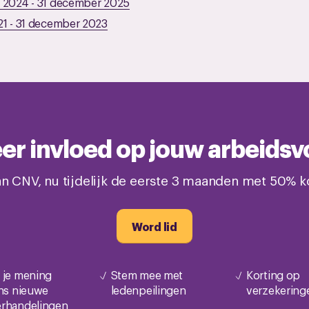
i 2024
-
31 december 2025
21
-
31 december 2023
meer invloed op jouw arbeid
n CNV, nu tijdelijk de eerste 3 maanden met 50% ko
Word lid
 je mening
Stem mee met
Korting op
ens nieuwe
ledenpeilingen
verzekering
rhandelingen