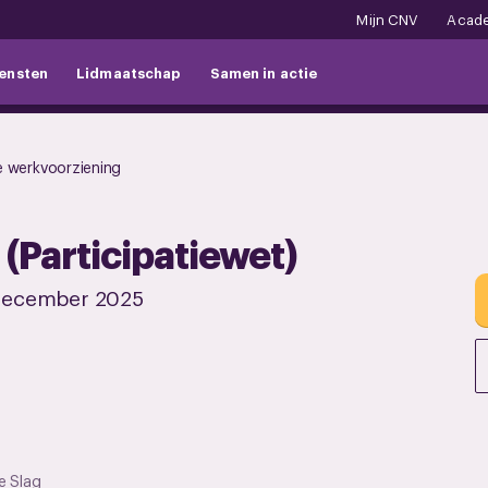
Mijn CNV
Acad
ensten
Lidmaatschap
Samen in actie
e werkvoorziening
 (Participatiewet)
december 2025
e Slag