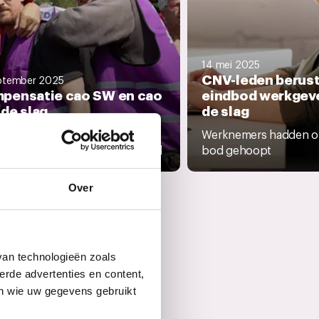
14 mei 2025
CNV-leden berust
ptember 2025
pensatie cao SW en cao
eindbod werkgev
de slag
de slag
et geeft financiële
Werknemers hadden o
moetkoming na belastingnadeel
bod gehoopt
Over
van technologieën zoals
erde advertenties en content,
en wie uw gegevens gebruikt