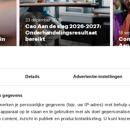
23 december 2025
Cao Aan de slag 2026-2027:
Onderhandelingsresultaat
18 se
in
bereikt
Com
Aan 
Op maandag 22 december 2025
bereikten de vakbondsbestuurders
Kabin
en de...
tege
Details
Advertentie-instellingen
ragen
w gegevens
andacht?
erken je persoonlijke gegevens (bijv. uw IP-adres) met behulp 
apparaat op te slaan en te gebruiken met als doel gepersonalise
n de cao Aan de slag?
 content, inzicht in publiek en productontwikkeling. U kunt kiez
Nog geen lid? Ontvang updates over je cao.
ik?
Vul je e-mailadres in en kies welke updates je wilt ontvangen.
E-mailadres
Ja, ik ontvang graag belangrijke updates over mijn cao per e-mail.