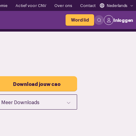
emie
Actief voor CNV
Over ons
Contact
Nederlands
Word lid
Inloggen
Download jouw cao
Meer Downloads