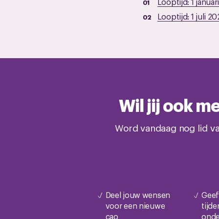
Looptijd:
1 januar
Looptijd:
1 juli 20
Wil jij ook 
Word vandaag nog lid va
Deel jouw wensen
Geef
voor een nieuwe
tijd
cao
onde