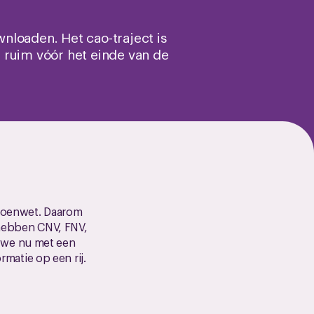
wnloaden. Het cao-traject is
 ruim vóór het einde van de
sioenwet. Daarom
hebben CNV, FNV,
 we nu met een
rmatie op een rij.