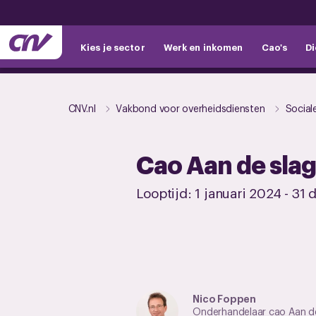
Kies je sector
Werk en inkomen
Cao's
Di
CNV.nl
Vakbond voor overheidsdiensten
Social
Cao Aan de slag
Looptijd:
1 januari 2024
-
31 
Nico Foppen
Onderhandelaar cao Aan d