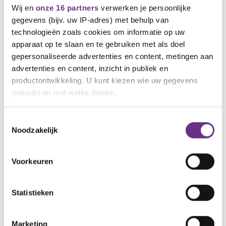
Wij en
onze 16 partners
verwerken je persoonlijke
gegevens (bijv. uw IP-adres) met behulp van
technologieën zoals cookies om informatie op uw
apparaat op te slaan en te gebruiken met als doel
gepersonaliseerde advertenties en content, metingen aan
advertenties en content, inzicht in publiek en
productontwikkeling. U kunt kiezen wie uw gegevens
11 mei 2026
gebruikt en met welke doelen.
Ultimatum aan kabinet: haal plannen
voor WW, WIA en AOW van tafel
Als u het toestaat, willen we ook graag:
Toestemmingsselectie
Als kabinet eisen van vakbonden niet inwilligt,
Noodzakelijk
Informatie verzamelen over uw geografische
E-mailadres
volgen landelijke acties
Inschrijven en downloaden
locatie, die tot een paar meter nauwkeurig kan zijn
Direct downloaden
Uw apparaat identificeren door het actief te
Voorkeuren
scannen op specifieke eigenschappen (fingerprinting)
NIEUWS
Lees meer over hoe uw persoonlijke gegevens worden
Statistieken
verwerkt en stel uw voorkeuren in het
detailgedeelte
in.
U kunt uw toestemming op elk moment wijzigen of
intrekken in de Cookieverklaring.
Marketing