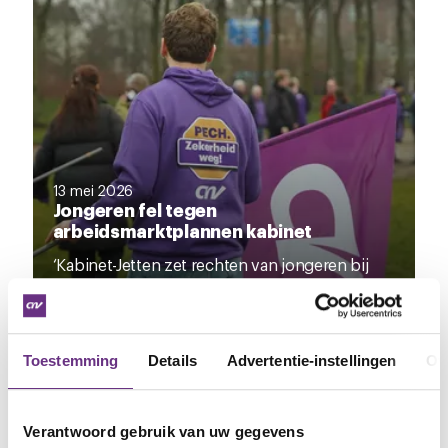
13 mei 2026
Jongeren fel tegen
arbeidsmarktplannen kabinet
‘Kabinet-Jetten zet rechten van jongeren bij
grof vuil’
JONGEREN
Toestemming
Details
Advertentie-instellingen
Ov
NIEUWS
Verantwoord gebruik van uw gegevens