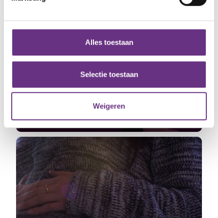
We gebruiken cookies om content en advertenties te
personaliseren, om functies voor social media te bieden
en om ons websiteverkeer te analyseren. Ook delen we
Alles toestaan
informatie over uw gebruik van onze site met onze
partners voor social media, adverteren en analyse. Deze
partners kunnen deze gegevens combineren met andere
Selectie toestaan
9 april 2026
informatie die u aan ze heeft verstrekt of die ze hebben
Vakbonden: rijksambtenaren staken 14
verzameld op basis van uw gebruik van hun services.
april opnieuw 24 uur lang
Weigeren
Nullijn moet van tafel
U kunt uw toestemming op elk moment wijzigen of
intrekken via de
cookieverklaring
of door te klikken op
het ronde cookie-instellingenicoontje linksonder op de
pagina.