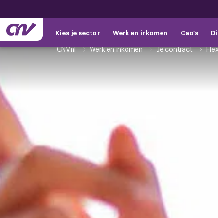
Kies je sector
Werk en inkomen
Cao's
Di
CNV.nl
Werk en inkomen
Je contract
Fle