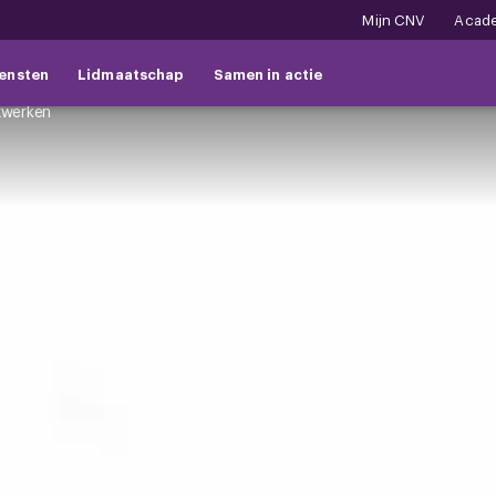
Mijn CNV
Acad
ensten
Lidmaatschap
Samen in actie
xwerken