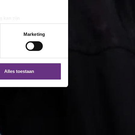
g kan zijn
erprinting)
t
detailgedeelte
in. U kunt uw
Marketing
 media te bieden en om ons
ze partners voor social
nformatie die u aan ze heeft
Alles toestaan
 te klikken op het ronde