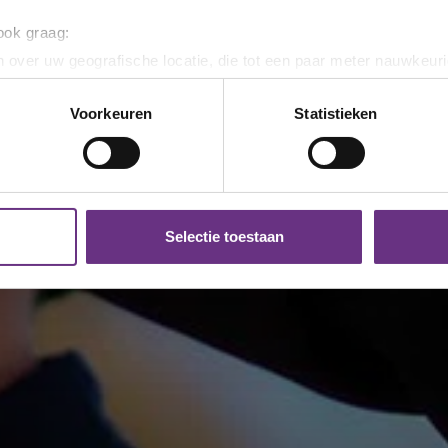
 ook graag:
 over uw geografische locatie, die tot een paar meter nauwkeuri
eren door het actief te scannen op specifieke eigenschappen (fing
onlijke gegevens worden verwerkt en stel uw voorkeuren in he
Voorkeuren
Statistieken
jzigen of intrekken in de Cookieverklaring.
ent en advertenties te personaliseren, om functies voor social
. Ook delen we informatie over uw gebruik van onze site met on
e. Deze partners kunnen deze gegevens combineren met andere i
Selectie toestaan
erzameld op basis van uw gebruik van hun services.
k moment wijzigen of intrekken via de
cookieverklaring
of door
inksonder op de pagina.