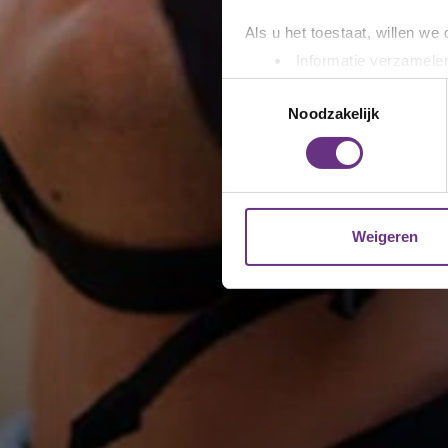
Als u het toestaat, willen we
Informatie verzamelen
Uw apparaat identific
Toestemmingsselectie
Lees meer over hoe uw perso
Noodzakelijk
toestemming op elk moment wi
We gebruiken cookies om cont
websiteverkeer te analyseren
media, adverteren en analys
Weigeren
verstrekt of die ze hebben v
U kunt uw toestemming op el
cookie-instellingenicoontje l