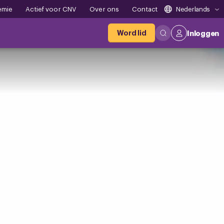
emie
Actief voor CNV
Over ons
Contact
Nederlands
Word lid
Inloggen