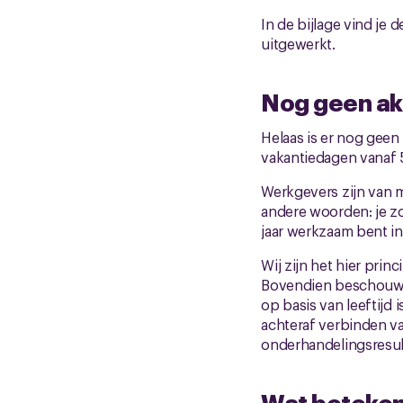
In de bijlage vind je
uitgewerkt.
Nog geen ak
Helaas is er nog geen
vakantiedagen vanaf 5
Werkgevers zijn van m
andere woorden: je zou
jaar werkzaam bent in
Wij zijn het hier pri
Bovendien beschouwen 
op basis van leeftijd
achteraf verbinden va
onderhandelingsresul
Wat betekent