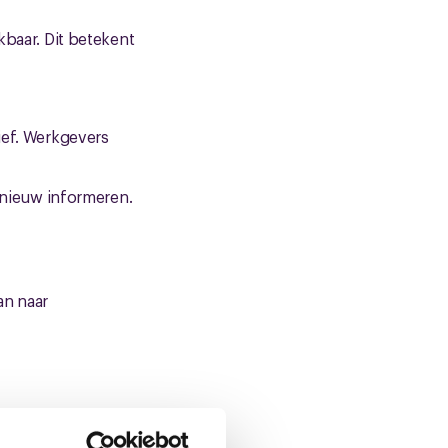
kbaar. Dit betekent
ief. Werkgevers
opnieuw informeren.
an naar