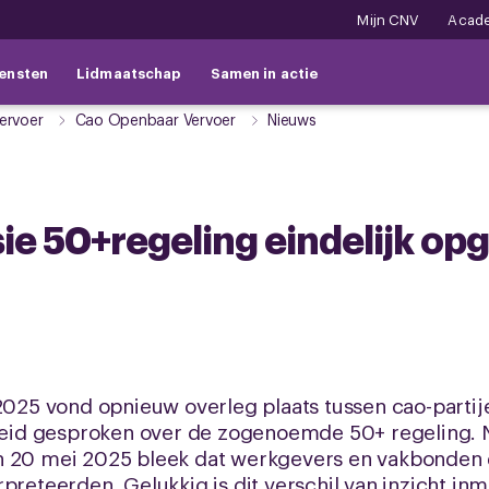
Mijn CNV
Acad
ensten
Lidmaatschap
Samen in actie
ervoer
Cao Openbaar Vervoer
Nieuws
ie 50+regeling eindelijk opg
5 vond opnieuw overleg plaats tussen cao-partije
breid gesproken over de zogenoemde 50+ regeling. 
an 20 mei 2025 bleek dat werkgevers en vakbonden
preteerden. Gelukkig is dit verschil van inzicht inm