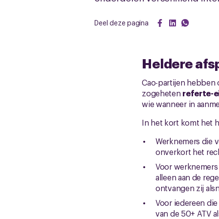
Deel deze pagina
Heldere afsp
Cao-partijen hebben 
zogeheten
referte-e
wie wanneer in aanme
In het kort komt het 
Werknemers die vóó
onverkort het rech
Voor werknemers di
alleen aan de rege
ontvangen zij als
Voor iedereen die 
van de 50+ ATV als