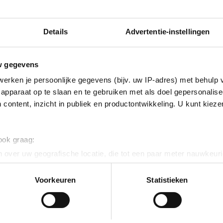
Details
Advertentie-instellingen
nbaar Vervoer
pdf)
w gegevens
erken je persoonlijke gegevens (bijv. uw IP-adres) met behulp 
apparaat op te slaan en te gebruiken met als doel gepersonalise
 content, inzicht in publiek en productontwikkeling. U kunt kiez
euws
 ook graag:
 over uw geografische locatie, die tot een paar meter nauwkeuri
eren door het actief te scannen op specifieke eigenschappen (fing
NIEUWS
NIEU
onlijke gegevens worden verwerkt en stel uw voorkeuren in he
Voorkeuren
Statistieken
jzigen of intrekken in de Cookieverklaring.
ent en advertenties te personaliseren, om functies voor social