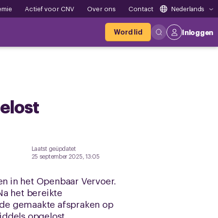
emie
Actief voor CNV
Over ons
Contact
Nederlands
Word lid
Inloggen
elost
Laatst geüpdatet
25 september 2025, 13:05
n in het Openbaar Vervoer.
Na het bereikte
 de gemaakte afspraken op
iddels opgelost.