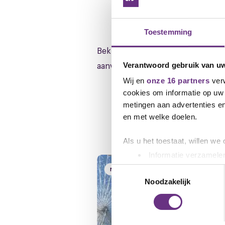
Downloads
Toestemming
Bekijk hier de cao-pagina van Ope
aanvulling_OHR_cao_OV_190925 (.
Verantwoord gebruik van u
Wij en
onze 16 partners
verw
cookies om informatie op uw 
metingen aan advertenties en
en met welke doelen.
Gerelateerd ni
Als u het toestaat, willen we
Informatie verzamelen
Uw apparaat identific
Toestemmingsselectie
NIEUWS
Lees meer over hoe uw perso
Noodzakelijk
toestemming op elk moment wi
We gebruiken cookies om cont