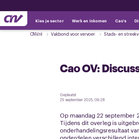
Kies je sector
Werk en inkomen
Cao's
Di
CNV.nl
Vakbond voor vervoer
Stads- en streekv
Cao OV: Discuss
Geplaatst
25 september 2025, 09:28
Op maandag 22 september 202
Tijdens dit overleg is uitge
onderhandelingsresultaat v
onderdelen verschillend inter