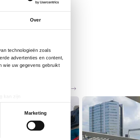
Over
van technologieën zoals
erde advertenties en content,
en wie uw gegevens gebruikt
Zie al het nieuws
g kan zijn
erprinting)
WS
t
detailgedeelte
in. U kunt uw
Marketing
 media te bieden en om ons