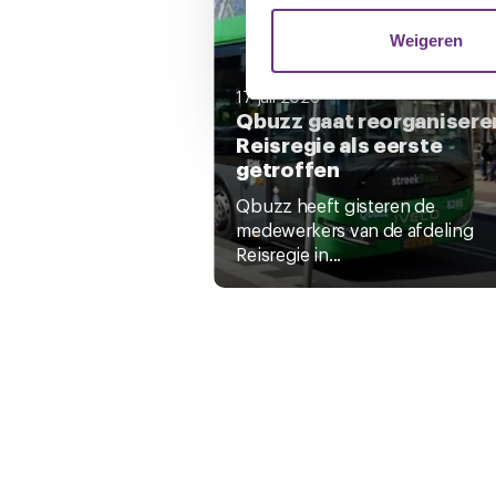
websiteverkeer te analyseren
media, adverteren en analys
Weigeren
verstrekt of die ze hebben v
17 juli 2026
Qbuzz gaat reorganisere
U kunt uw toestemming op el
Reisregie als eerste
cookie-instellingenicoontje l
getroffen
Qbuzz heeft gisteren de
medewerkers van de afdeling
Reisregie in...