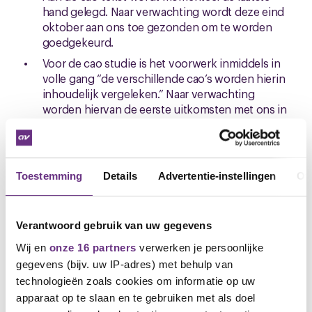
hand gelegd. Naar verwachting wordt deze eind
oktober aan ons toe gezonden om te worden
goedgekeurd.
Voor de cao studie is het voorwerk inmiddels in
volle gang “de verschillende cao’s worden hierin
inhoudelijk vergeleken.” Naar verwachting
worden hiervan de eerste uitkomsten met ons in
november gedeeld.
Hoe verder
Toestemming
Details
Advertentie-instellingen
Ov
Wij wachten het bovenstaande af en daarop
reageren en acteren we voor zover nodig. Daarnaast
zullen wij een periodiek overleg af gaan spreken in
Verantwoord gebruik van uw gegevens
lijn met bovenstaande. Daarin zullen wij dan tevens
de nodige data gaan plannen voor
Wij en
onze 16 partners
verwerken je persoonlijke
ledenraadplegingen en het komende cao traject.
gegevens (bijv. uw IP-adres) met behulp van
technologieën zoals cookies om informatie op uw
Vragen
apparaat op te slaan en te gebruiken met als doel