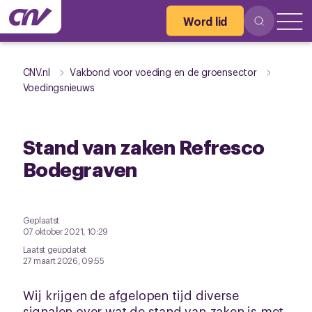
Word lid
CNV.nl
Vakbond voor voeding en de groensector
Voedingsnieuws
Stand van zaken Refresco
Bodegraven
Geplaatst
07 oktober 2021, 10:29
Laatst geüpdatet
27 maart 2026, 09:55
Wij krijgen de afgelopen tijd diverse
signalen over wat de stand van zaken is met