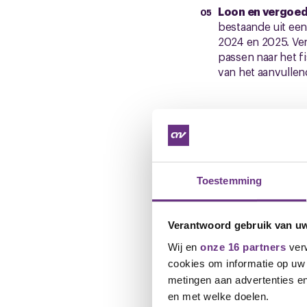
Loon en vergoe
bestaande uit een
2024 en 2025. Ver
passen naar het f
van het aanvullen
Hieronder hu
Koude toeslag:
€
Thuiswerkvergo
Toestemming
Reiskosten woo
Reiskosten zakel
Aanvullend gebo
Verantwoord gebruik van u
Stagevergoedin
Wij en
onze 16 partners
verw
cookies om informatie op uw 
metingen aan advertenties en
Vervolgsta
en met welke doelen.