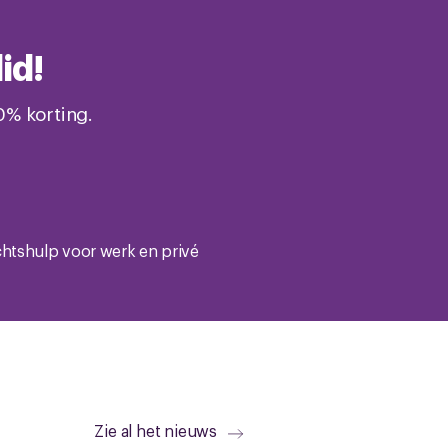
id!
0% korting.
htshulp voor werk en privé
Zie al het nieuws