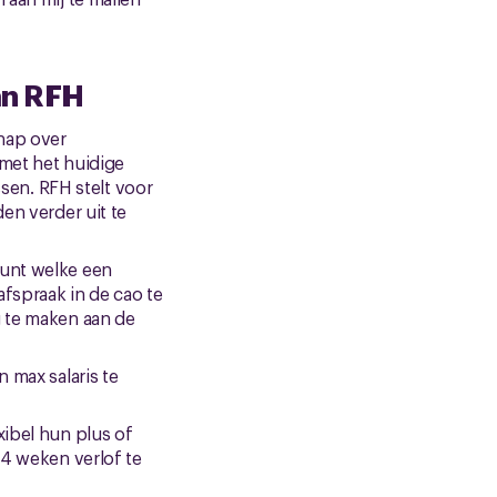
an RFH
hap over
met het huidige
ssen. RFH stelt voor
en verder uit te
unt welke een
fspraak in de cao te
 te maken aan de
 max salaris te
ibel hun plus of
 4 weken verlof te