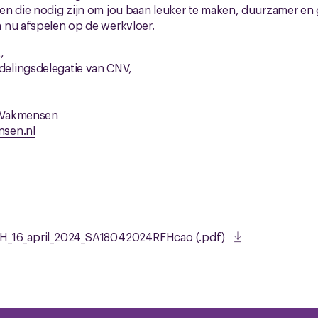
en die nodig zijn om jou baan leuker te maken, duurzamer en
 nu afspelen op de werkvloer.
,
elingsdelegatie van CNV,
 Vakmensen
sen.nl
H_16_april_2024_SA18042024RFHcao (.pdf)