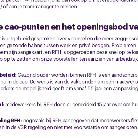
/ of aan je teammanager te melden.
te cao-punten en het openingsbod v
r is uitgebreid gesproken over voorstellen die meer zeggensc
 een gezonde balans tussen werk en privé beogen. Problemen 
steem zijn aangekaart, en RFH is opgeroepen deze snel op te lo
op te zetten om onze voorstellen ten aanzien van arbeidstijd
en
beleid:
Gezond ouder worden binnen RFH is een aandachtsp
nd in de cao. De wens is van de vakbonden om een maatwerka
rkers de mogelijkheid geeft om vanaf 55 jaar een aanpassing
al:
medewerkers bij RFH doen er gemiddeld 15 jaar over om hun
ling RFH:
nogmaals bij RFH aangegeven dat medewerkers flex
en in de VSR regeling en niet met voorwaarde om aangesloten
.