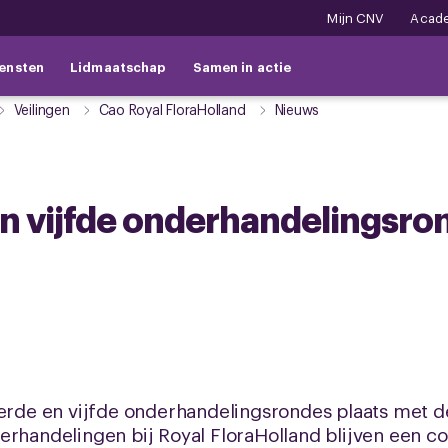
Mijn CNV
Acad
ensten
Lidmaatschap
Samen in actie
Veilingen
Cao Royal FloraHolland
Nieuws
n vijfde onderhandelingsro
vierde en vijfde onderhandelingsrondes plaats met
derhandelingen bij Royal FloraHolland blijven een 