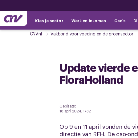
Kies je sector
Werk en inkomen
Cao's
Di
CNV.nl
Vakbond voor voeding en de groensector
Update vierde e
FloraHolland
Geplaatst
18 april 2024, 17:32
Op 9 en 11 april vonden de 
directie van RFH. De cao-on