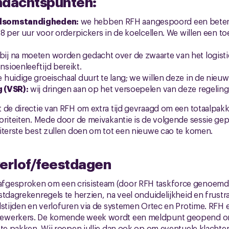
ndachtspunten:
dsomstandigheden:
we hebben RFH aangespoord een beter
8 per uur voor orderpickers in de koelcellen. We willen een to
ij na moeten worden gedacht over de zwaarte van het logist
sioenleeftijd bereikt.
 huidige groeischaal duurt te lang; we willen deze in de nieu
 (VSR):
wij dringen aan op het versoepelen van deze regeling
 de directie van RFH om extra tijd gevraagd om een totaalpa
ioriteiten. Mede door de meivakantie is de volgende sessie g
iterste best zullen doen om tot een nieuwe cao te komen.
verlof/feestdagen
fgesproken om een crisisteam (door RFH taskforce genoemd
stdagrekenregels te herzien, na veel onduidelijkheid en frustra
dstijden en verlofuren via de systemen Ortec en Protime. RFH e
ewerkers. De komende week wordt een meldpunt geopend om
 te pakken. Wij roepen jullie dan ook op om eventuele klachten