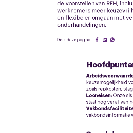
de voorstellen van RFH, inclu
werknemers meer keuzevrijhe
en flexibeler omgaan met ver
onderhandelingen.
Deel deze pagina
Hoofdpunten
Arbeidsvoorwaarde
keuzemogelijkheid vo
zoals reiskosten, st
Looneisen:
Onze eis 
staat nog ver af van 
Vakbondsfaciliteit
vakbondsinformatie 