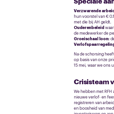
Speciale aa
Verzwarende arbei
hun voorstel van € 0.1
met die bij AH geldt.
Ouderenbeleid
waarb
de medewerker de pen
Groeischaal loon:
de
Verlofspaarregeling
Na de schorsing heeft
op basis van onze pr
15 mei, waar we ons u
Crisisteam 
We hebben met RFH a
nieuwe verlof- en fee
registreren van arbei
en boosheid van med
inventariseren en aan