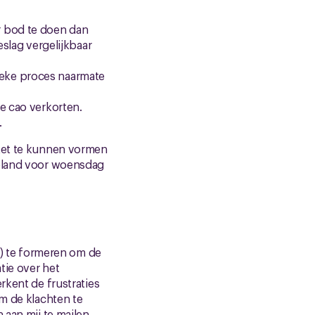
 bod te doen dan
eslag vergelijkbaar
ieke proces naarmate
we cao verkorten.
.
kket te kunnen vormen
epland voor woensdag
) te formeren om de
tie over het
rkent de frustraties
 de klachten te
 aan mij te mailen