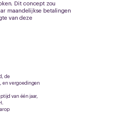
roken. Dit concept zou
ar maandelijkse betalingen
gte van deze
d, de
n, en vergoedingen
tijd van één jaar,
H.
aarop