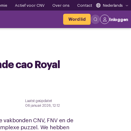
emie
Actief voor CNV
Over ons
Contact
Nederlands
Word lid
Inloggen
nde cao Royal
Laatst geüpdatet
06 januari 2026, 12:12
 de vakbonden CNV, FNV en de
complexe puzzel. We hebben