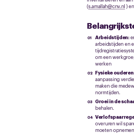
(
s.amallah@cnv.nl
) en
Belangrijks
Arbeidstijden:
e
arbeidstijden en
tijdregistratiesy
om een werkgroep 
werk
Fysieke ouderen
aanpassing verdie
maken die medewe
normtijden.
Groei in de scha
behalen.
Verlofspaarrege
overuren wil spar
moeten opnemen