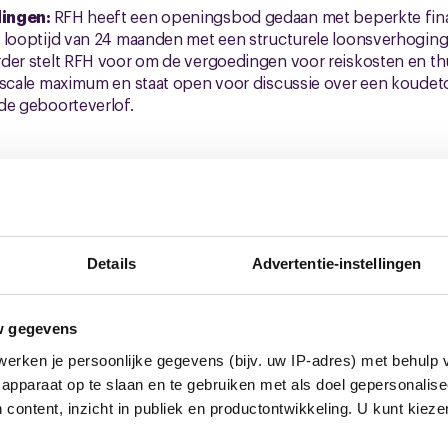
dingen:
RFH heeft een openingsbod gedaan met beperkte fina
 looptijd van 24 maanden met een structurele loonsverhoging 
der stelt RFH voor om de vergoedingen voor reiskosten en th
iscale maximum en staat open voor discussie over een koudet
de geboorteverlof.
n voorstellen op een rij:
 0,18 per uur
eding:
€ 2,35 per dag (fiscaal maximum)
Details
Advertentie-instellingen
n-werk:
€ 0,23
ijk:
€ 0,29 per km
orteverlof:
naar 100% van max dagloon
w gegevens
g:
opnemen in de cao
erken je persoonlijke gegevens (bijv. uw IP-adres) met behulp 
apparaat op te slaan en te gebruiken met als doel gepersonalise
 content, inzicht in publiek en productontwikkeling. U kunt kiez
ppen