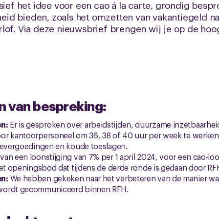
sief het idee voor een cao á la carte, grondig besp
id bieden, zoals het omzetten van vakantiegeld na
lof. Via deze nieuwsbrief brengen wij je op de hoo
 van bespreking:
n:
Er is gesproken over arbeidstijden, duurzame inzetbaarhei
or kantoorpersoneel om 36, 38 of 40 uur per week te werke
agevergoedingen en koude toeslagen.
van een loonstijging van 7% per 1 april 2024, voor een cao-loop
het openingsbod dat tijdens de derde ronde is gedaan door RF
en:
We hebben gekeken naar het verbeteren van de manier w
wordt gecommuniceerd binnen RFH.