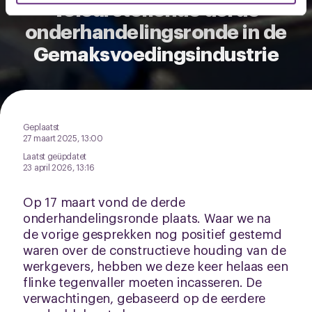
Teleurstellende derde
U kunt uw toestemming op elk moment wijzigen of
intrekken via de
cookieverklaring
of door te klikken op
onderhandelingsronde in de
het ronde cookie-instellingenicoontje linksonder op de
Gemaksvoedingsindustrie
pagina.
Geplaatst
27 maart 2025, 13:00
Laatst geüpdatet
23 april 2026, 13:16
Op 17 maart vond de derde
onderhandelingsronde plaats. Waar we na
de vorige gesprekken nog positief gestemd
waren over de constructieve houding van de
werkgevers, hebben we deze keer helaas een
flinke tegenvaller moeten incasseren. De
verwachtingen, gebaseerd op de eerdere