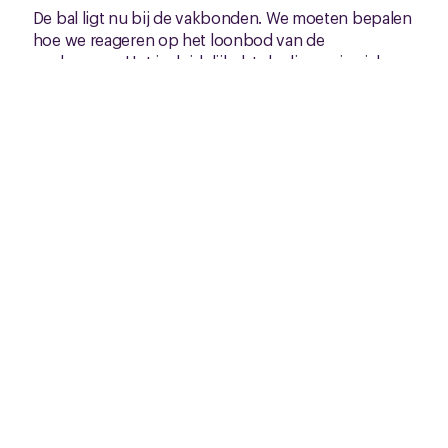
De bal ligt nu bij de vakbonden. We moeten bepalen
hoe we reageren op het loonbod van de
werkgevers. Het is duidelijk dat de discussie zich
vooral zal toespitsen op de loonstijging en de
looptijd van de cao.
Het laatste overleg staat gepland op woensdag 26
maart. We zullen jullie zo snel mogelijk informeren
over de uitkomsten.
Jullie mening telt!
Wij horen graag jullie mening over de voorstellen en
de voortgang van de onderhandelingen. Laat het
ons weten via
Alles over cao
Gemaksvoedingsindustrie | CNV
.
Gerelateerd nieuws
Zie al het nieuws