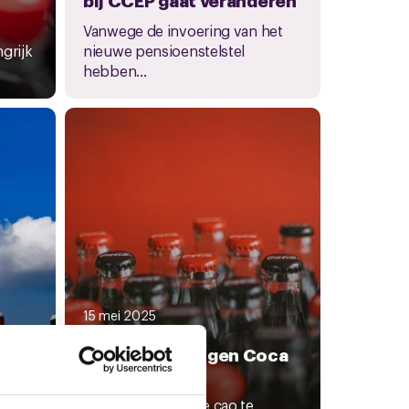
Vanwege de invoering van het
grijk
nieuwe pensioenstelstel
hebben...
15 mei 2025
Update cao
ltaa
onderhandelingen Coca
Cola
oor
Om tot een nieuwe cao te