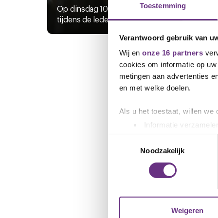
Toestemming
Op dinsdag 10 juni hebben jullie
Deze 
tijdens de ledenraadpleging...
uitno
Verantwoord gebruik van u
Wij en
onze 16 partners
verw
cookies om informatie op uw 
metingen aan advertenties en
en met welke doelen.
Als u het toestaat, willen we
Informatie verzamelen
Uw apparaat identific
Toestemmingsselectie
Lees meer over hoe uw perso
Noodzakelijk
toestemming op elk moment wi
We gebruiken cookies om cont
websiteverkeer te analyseren
media, adverteren en analys
Weigeren