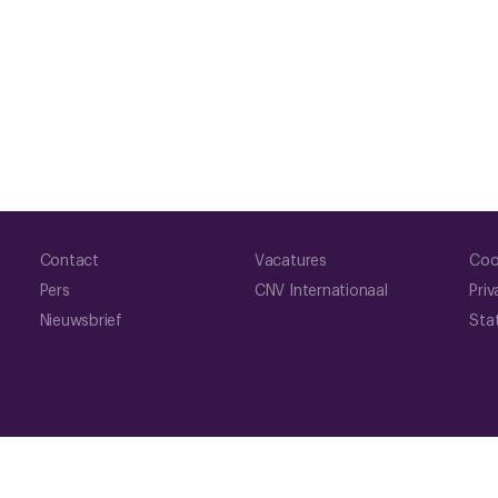
Contact
Vacatures
Coo
Pers
CNV Internationaal
Priv
Nieuwsbrief
Sta