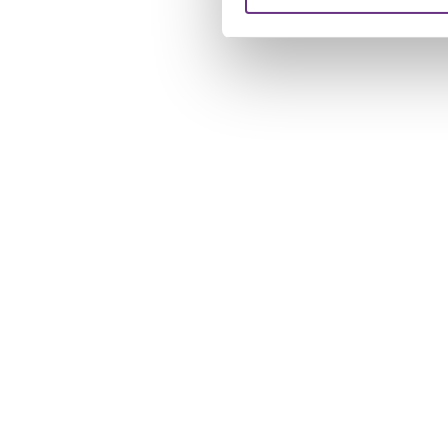
verstrekt of die ze hebben v
U kunt uw toestemming op el
cookie-instellingenicoontje l