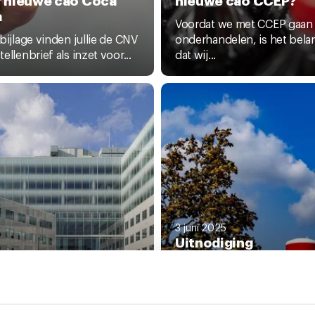
a
Voordat we met CCEP gaan
 bijlage vinden jullie de CNV
onderhandelen, is het belan
ellenbrief als inzet voor...
dat wij...
3 juni 2025
Uitnodiging
ledenbijeenkomsten
 2025
e toelichting bij
onderhandelingsresu
rhandelingsresultaa
t cao Coca Cola
o Coca Cola
Wij nodigen alle leden uit v