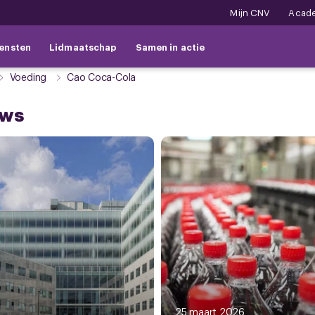
Mijn CNV
Acad
ensten
Lidmaatschap
Samen in actie
Voeding
Cao Coca-Cola
uws
25 maart 2026