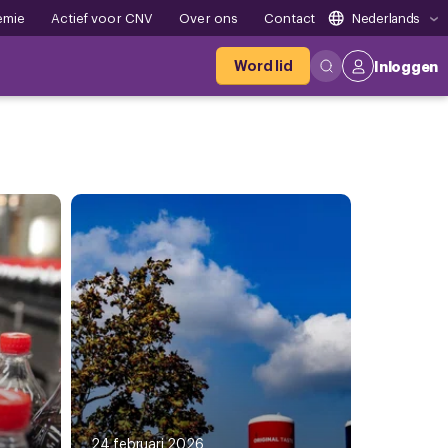
emie
Actief voor CNV
Over ons
Contact
Nederlands
Word lid
Inloggen
24 februari 2026