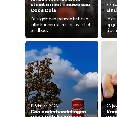
stemt in met nieuwe cao
30 ma
Coca Cola
Ein
De afgelopen periode hebben
In de
jullie kunnen stemmen over het
opgen
eindbod...
tijden
11 februari 2026
28 ja
Cao onderhandelingen
Voor
Coca Cola begonnen
voo