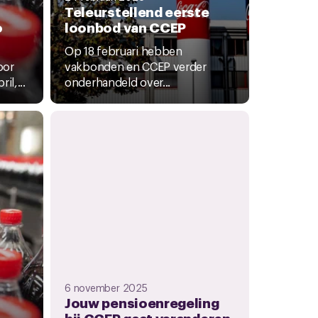
Teleurstellend eerste
o
loonbod van CCEP
Op 18 februari hebben
oor
vakbonden en CCEP verder
il,...
onderhandeld over...
6 november 2025
Jouw pensioenregeling
bij CCEP gaat veranderen