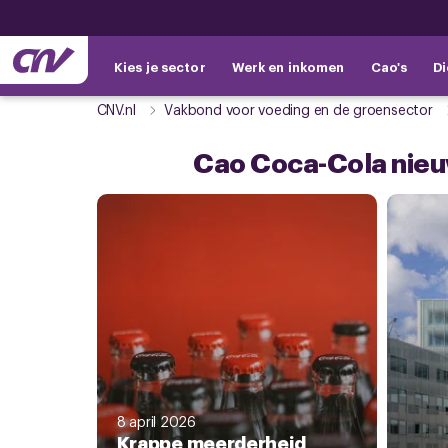
Kies je sector
Werk en inkomen
Cao's
Di
CNV.nl
Vakbond voor voeding en de groensector
Cao Coca-Cola nie
8 april 2026
Krappe meerderheid