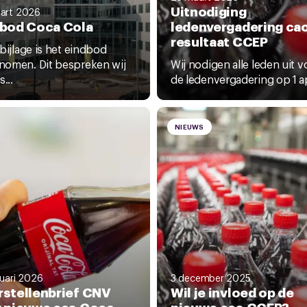
Uitnodiging
art 2026
dbod Coca Cola
ledenvergadering ca
resultaat CCEP
 bijlage is het eindbod
omen. Dit bespreken wij
Wij nodigen alle leden uit v
s...
de ledenvergadering op 1 apr
NIEUWS
nuari 2026
3 december 2025
stellenbrief CNV
Wil je invloed op de
r nieuwe cao Coca
nieuwe cao CCEP?