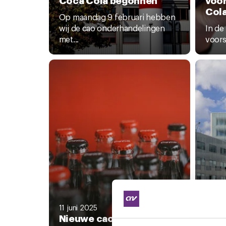
Col
Op maandag 9 februari hebben
wij de cao onderhandelingen
In de
met...
voorst
5 juni
Kort
onde
11 juni 2025
Nieuwe cao Coca Cola
t ca