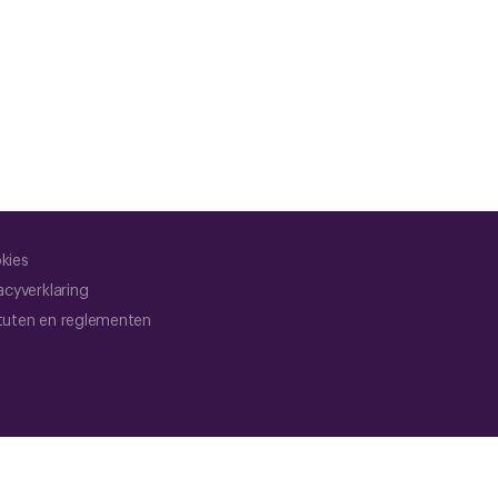
kies
acyverklaring
tuten en reglementen