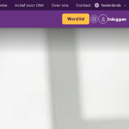
emie
Actief voor CNV
Over ons
Contact
Nederlands
Word lid
Inloggen