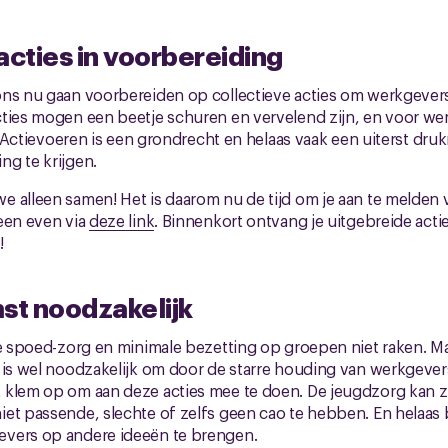
acties in voorbereiding
ons nu gaan voorbereiden op collectieve acties om werkgeve
cties mogen een beetje schuren en vervelend zijn, en voor w
n. Actievoeren is een grondrecht en helaas vaak een uiterst dr
g te krijgen.
 alleen samen! Het is daarom nu de tijd om je aan te melden vo
een even via
deze link
. Binnenkort ontvang je uitgebreide acti
!
t noodzakelijk
de spoed-zorg en minimale bezetting op groepen niet raken. M
 is wel noodzakelijk om door de starre houding van werkgeve
 klem op om aan deze acties mee te doen. De jeugdzorg kan z
et passende, slechte of zelfs geen cao te hebben. En helaas bl
vers op andere ideeën te brengen.