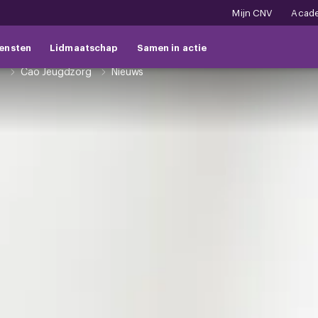
Mijn CNV
Acad
ensten
Lidmaatschap
Samen in actie
n
Cao Jeugdzorg
Nieuws