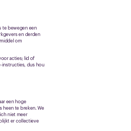
rs te bewegen een
erkgevers en derden
ukmiddel om
or acties; lid of
e-instructies, dus hou
aar een hoge
rs heen te breken. We
ich niet meer
ijkt er collectieve