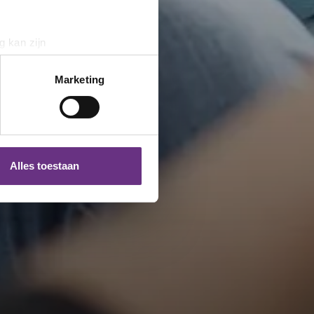
g kan zijn
erprinting)
t
detailgedeelte
in. U kunt uw
Marketing
 media te bieden en om ons
ze partners voor social
nformatie die u aan ze heeft
Alles toestaan
 te klikken op het ronde