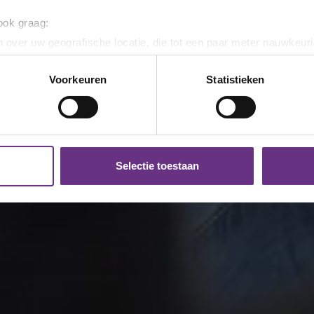
 ook graag:
 over uw geografische locatie, die tot een paar meter nauwkeuri
eren door het actief te scannen op specifieke eigenschappen (fing
onlijke gegevens worden verwerkt en stel uw voorkeuren in he
Voorkeuren
Statistieken
jzigen of intrekken in de Cookieverklaring.
ent en advertenties te personaliseren, om functies voor social
. Ook delen we informatie over uw gebruik van onze site met on
e. Deze partners kunnen deze gegevens combineren met andere i
Selectie toestaan
erzameld op basis van uw gebruik van hun services.
k moment wijzigen of intrekken via de
cookieverklaring
of door
inksonder op de pagina.