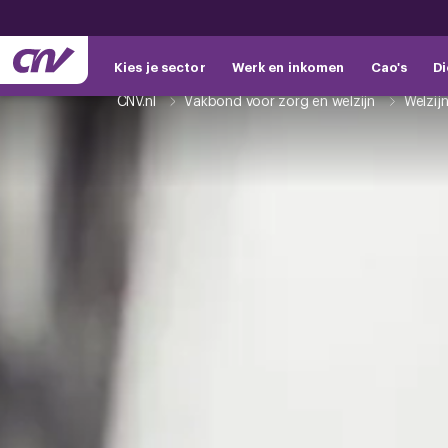
Kies je sector
Werk en inkomen
Cao's
Di
CNV.nl
Vakbond voor zorg en welzijn
Welzij