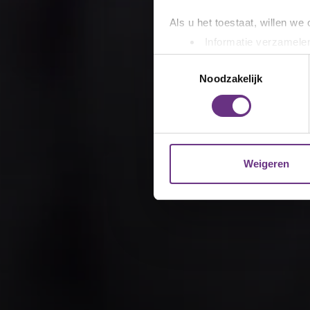
Als u het toestaat, willen we
Informatie verzamelen
Uw apparaat identific
Toestemmingsselectie
Lees meer over hoe uw perso
Noodzakelijk
toestemming op elk moment wi
We gebruiken cookies om cont
websiteverkeer te analyseren
media, adverteren en analys
Weigeren
verstrekt of die ze hebben v
U kunt uw toestemming op el
cookie-instellingenicoontje l