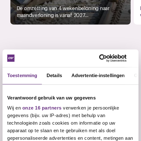
De omzetting van 4 wekenbeloning naar
maandverloning is vanaf 2027...
Veelgestelde vragen
Wat is een cao?
Wie sluit een cao af?
Toestemming
Details
Advertentie-instellingen
Ov
Wat zijn arbeidsvoorwaarden?
Wat zijn primaire
Verantwoord gebruik van uw gegevens
arbeidsvoorwaarden?
Wij en
onze 16 partners
verwerken je persoonlijke
gegevens (bijv. uw IP-adres) met behulp van
Wat zijn secundaire
technologieën zoals cookies om informatie op uw
arbeidsvoorwaarden?
apparaat op te slaan en te gebruiken met als doel
De einddatum van de cao is
gepersonaliseerde advertenties en content, metingen aan