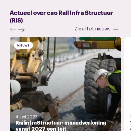
Actueel over cao Rail Infra Structuur
(RIS)
Zie al het nieuws
NIEUWS
4 juni 2026
RailinfraStructuur: maandverloning
vanaf 2027 een feit