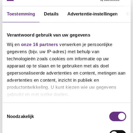
Toestemming
Details
Advertentie-instellingen
Ov
Verantwoord gebruik van uw gegevens
Wij en
onze 16 partners
verwerken je persoonlijke
gegevens (bijv. uw IP-adres) met behulp van
technologieën zoals cookies om informatie op uw
apparaat op te slaan en te gebruiken met als doel
gepersonaliseerde advertenties en content, metingen aan
23 april 2025
advertenties en content, inzicht in publiek en
Cao RIS. Herhaalde oproep: breng je
productontwikkeling. U kunt kiezen wie uw gegevens
stem uit
gebruikt en met welke doelen.
Op vrijdag 11 april jongstleden bereikten cao-
partijen voor de...
Als u het toestaat, willen we ook graag:
Toestemmingsselectie
Noodzakelijk
Informatie verzamelen over uw geografische
locatie, die tot een paar meter nauwkeurig kan zijn
Uw apparaat identificeren door het actief te