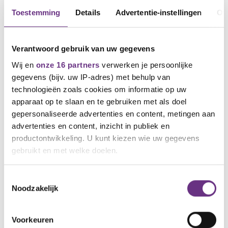
Toestemming
Details
Advertentie-instellingen
Ov
Verantwoord gebruik van uw gegevens
Wij en
onze 16 partners
verwerken je persoonlijke
gegevens (bijv. uw IP-adres) met behulp van
technologieën zoals cookies om informatie op uw
apparaat op te slaan en te gebruiken met als doel
gepersonaliseerde advertenties en content, metingen aan
9 april 2026
advertenties en content, inzicht in publiek en
Vakbonden: rijksambtenaren staken 14
productontwikkeling. U kunt kiezen wie uw gegevens
april opnieuw 24 uur lang
gebruikt en met welke doelen.
Nullijn moet van tafel
Als u het toestaat, willen we ook graag:
Toestemmingsselectie
Noodzakelijk
Informatie verzamelen over uw geografische
locatie, die tot een paar meter nauwkeurig kan zijn
Uw apparaat identificeren door het actief te
Voorkeuren
scannen op specifieke eigenschappen (fingerprinting)