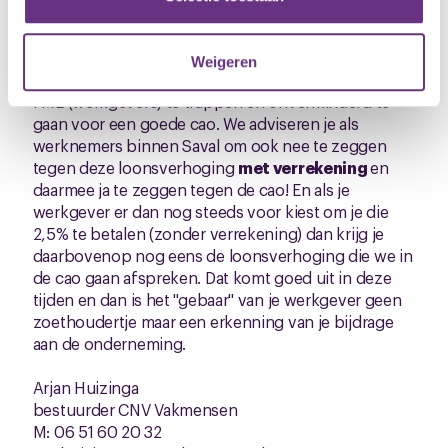
informatie die u aan ze heeft verstrekt of die ze hebben
Zeg ja tegen de cao Metalektro
verzameld op basis van uw gebruik van hun services.
Uit het hele land bereiken ons signalen van leden en
Weigeren
kaderleden die aangeven niet in deze truc van de
U kunt uw toestemming op elk moment wijzigen of
FME (werkgevers) te trappen en onverminderd te
intrekken via de
cookieverklaring
of door te klikken op
gaan voor een goede cao. We adviseren je als
het ronde cookie-instellingenicoontje linksonder op de
werknemers binnen Saval om ook nee te zeggen
pagina.
tegen deze loonsverhoging
met verrekening
en
daarmee ja te zeggen tegen de cao! En als je
werkgever er dan nog steeds voor kiest om je die
2,5% te betalen (zonder verrekening) dan krijg je
daarbovenop nog eens de loonsverhoging die we in
de cao gaan afspreken. Dat komt goed uit in deze
tijden en dan is het "gebaar" van je werkgever geen
zoethoudertje maar een erkenning van je bijdrage
aan de onderneming.
Arjan Huizinga
bestuurder CNV Vakmensen
M: 06 51 60 20 32