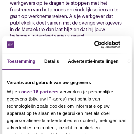
werkgevers op te dragen te stoppen met het
frustreren van het proces en eindelijk serieus in te
gaan op werknemerseisen. Als je werkgever dat
publiekelijk doet samen met de overige werkgevers
in de Metalektro dan laat hij zien dat hij jouw
belangen inderdaad serieus neemt.
Het belang van een cao
Zonder cao komen er geen loonsverhogingen meer
die voor de hele sector gelden. En je krijgt nu
Toestemming
Details
Advertentie-instellingen
Ov
misschien die 2,5% in december, maar hoe zit het
met de maanden in 2018 waarover je geen
vergoeding hebt gekregen? En hoe zit het met je
Verantwoord gebruik van uw gegevens
loonsverhoging over de jaren 2019, 2020 en verder.
Wij en
onze 16 partners
verwerken je persoonlijke
Want de prijzen en jou kosten zullen blijven stijgen.
Maar stijgt je salaris dan ook? Een loonsverhoging
gegevens (bijv. uw IP-adres) met behulp van
wordt immers niet bij wet geregeld maar in de cao.
technologieën zoals cookies om informatie op uw
apparaat op te slaan en te gebruiken met als doel
En natuurlijk gaat de cao en ook de eisen van
gepersonaliseerde advertenties en content, metingen aan
werknemers in deze onderhandelingen niet alleen
advertenties en content, inzicht in publiek en
over de loonsverhoging. In tegendeel zelfs. Een