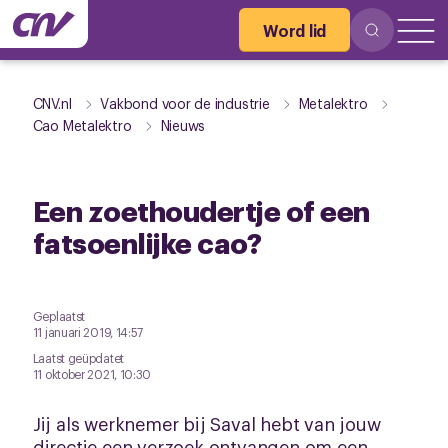
Word lid
CNV.nl
Vakbond voor de industrie
Metalektro
Cao Metalektro
Nieuws
Een zoethoudertje of een
fatsoenlijke cao?
Geplaatst
11 januari 2019, 14:57
Laatst geüpdatet
11 oktober 2021, 10:30
Jij als werknemer bij Saval hebt van jouw
directie een verzoek ontvangen om een