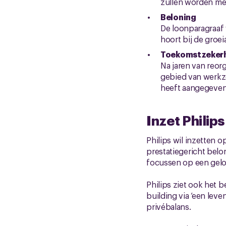
zullen worden m
Beloning
De loonparagraaf
hoort bij de groei
Toekomstzeker
Na jaren van reo
gebied van werkz
heeft aangegeven 
Inzet Philips
Philips wil inzetten 
prestatiegericht belo
focussen op een gelo
Philips ziet ook het 
building via ‘een lev
privébalans.