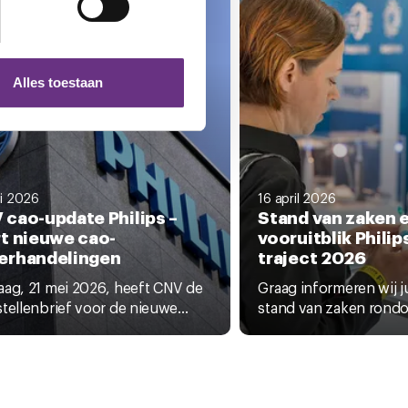
 media te bieden en om ons
ze partners voor social
nformatie die u aan ze heeft
Alles toestaan
 te klikken op het ronde
i 2026
16 april 2026
 cao-update Philips –
Stand van zaken 
rt nieuwe cao-
vooruitblik Philip
erhandelingen
traject 2026
ag, 21 mei 2026, heeft CNV de
Graag informeren wij ju
tellenbrief voor de nieuwe...
stand van zaken rondo