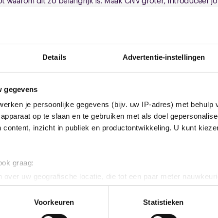
snapt waarom dit zo belangrijk is. Maak CNV groter, introduceer j
nsen uit je netwerk, en laat ze meeprofiteren van onze voord
arden naar
www.cnv.nl/maak-een-ander-lid/
Ze kunnen ook zelf
n/
Word lid!
Details
Advertentie-instellingen
w gegevens
erken je persoonlijke gegevens (bijv. uw IP-adres) met behulp 
ps
apparaat op te slaan en te gebruiken met als doel gepersonalise
 content, inzicht in publiek en productontwikkeling. U kunt kiez
 ook graag:
euws
 over uw geografische locatie, die tot een paar meter nauwkeuri
eren door het actief te scannen op specifieke eigenschappen (fing
onlijke gegevens worden verwerkt en stel uw voorkeuren in he
Voorkeuren
Statistieken
jzigen of intrekken in de Cookieverklaring.