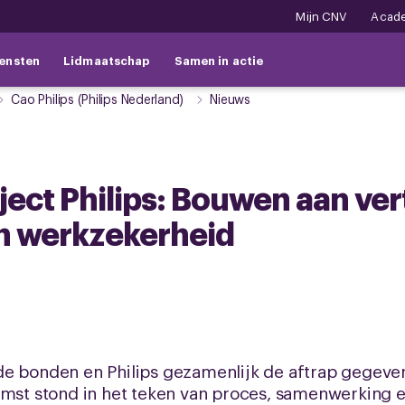
Mijn CNV
Acad
ensten
Lidmaatschap
Samen in actie
Cao Philips (Philips Nederland)
Nieuws
aject Philips: Bouwen aan ve
en werkzekerheid
de bonden en Philips gezamenlijk de aftrap gegeve
omst stond in het teken van proces, samenwerking 