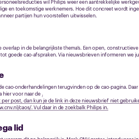
rsoneelsreducties wil Philips weer een aantrekkelijke werkgev
ige en toekomstige werknemers. Hoe dit concreet wordt ingevu
neer partijen hun voorstellen uitwisselen.
ke overlap in de belangrijkste thema’s. Een open, constructieve
tot goede cao-afspraken. Via nieuwsbrieven informeren we jul
e
r de cao-onderhandelingen terugvinden op de cao-pagina. Daar
a hier voor naar de
.
 per post, dan kun je de link in deze nieuwsbrief niet gebruik
.cnv.nl/caos/
. Vul daar in de zoekbalk Philips in.
ega lid