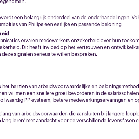
eegenomen.
 wordt een belangrijk onderdeel van de onderhandelingen. V
ambities van Philips een eerlijke en passende beloning.
heid
rganisaties ervaren medewerkers onzekerheid over hun toeko
ekerheid. Dit heeft invloed op het vertrouwen en ontwikkelk
deze signalen serieus te willen bespreken.
op het herzien van arbeidsvoorwaardelijke en beloningsmethod
nen wil men een snellere groei bevorderen in de salarisschale
ofwaardig PP-systeem, betere medewerkingservaringen en op 
belang van arbeidsvoorwaarden die aansluiten bij langere loopb
en lang leren’ met aandacht voor de verschillende levensfasen