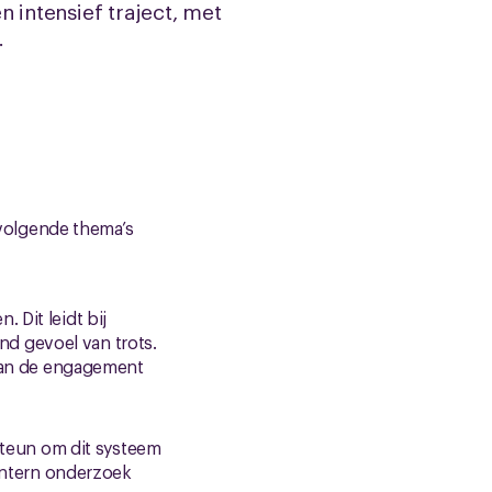
 intensief traject, met
.
volgende thema’s
Dit leidt bij
d gevoel van trots.
 van de engagement
steun om dit systeem
 intern onderzoek