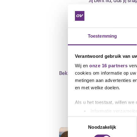
Jij bent lid, dus jij 
vrienden of andere me
informatie en voorwa
www.cnv.nl/lid-worde
Remy Biemans
Toestemming
Bestuurder CNV
M: 06 28 33 42 84
E: r.biesmans@cnv.nl
Verantwoord gebruik van u
Wij en
onze 16 partners
verw
Bekijk hier de cao-pagina van Phili
cookies om informatie op uw 
metingen aan advertenties en
en met welke doelen.
Als u het toestaat, willen we
Gerelateerd ni
Informatie verzamelen
Uw apparaat identific
Toestemmingsselectie
Lees meer over hoe uw perso
Noodzakelijk
toestemming op elk moment wi