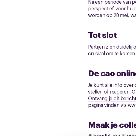
Na een periode van pe
perspectief voor huid
worden op 28 mei, wan
Tot slot
Partijen zien duidelij
cruciaal om te komen 
De cao onlin
Je kunt alle info ove
stellen of reageren. G
Ontvang je dit bericht
pagina vinden via
www
Maak je coll