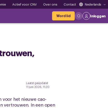
emie
Actief voor CNV
Over ons
Contact
Nederlands
Word lid
Inloggen
rtrouwen,
Laatst geüpdatet
11 juni 2026, 11:20
n voor het nieuwe cao-
en vertrouwen. In een open