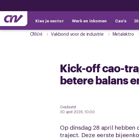
Kies je sector
Werk en inkomen
Cao's
Di
CNV.nl
Vakbond voor de industrie
Metalektro
Kick-off cao-tr
betere balans 
Geplaatst
30 april 2026, 10:00
Op dinsdag 28 april hebben 
traject. Deze eerste bijeenk