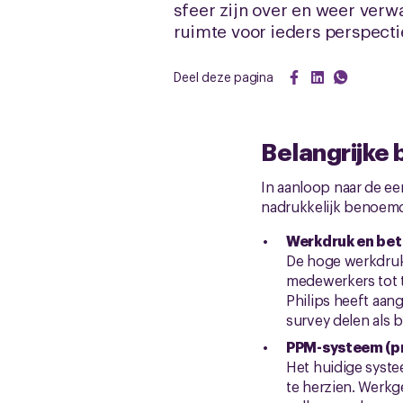
sfeer zijn over en weer verw
ruimte voor ieders perspecti
Deel deze pagina
Belangrijke
In aanloop naar de e
nadrukkelijk benoem
Werkdruk en be
De hoge werkdruk 
medewerkers tot 
Philips heeft aan
survey delen als 
PPM-systeem (pr
Het huidige syste
te herzien. Werkg