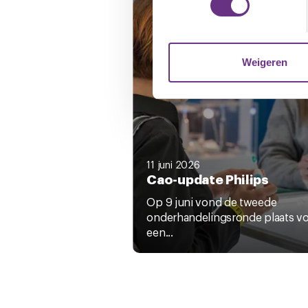
We gebruiken cookies om cont
websiteverkeer te analyseren
media, adverteren en analys
Weigeren
verstrekt of die ze hebben v
U kunt uw toestemming op el
cookie-instellingenicoontje l
11 juni 2026
Cao-update Philips
Op 9 juni vond de tweede
onderhandelingsronde plaats v
een...