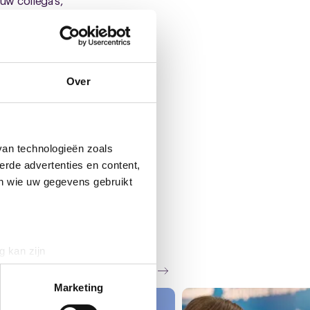
ouw collega's,
elen. Ga voor
 lid worden via
Over
van technologieën zoals
erde advertenties en content,
en wie uw gegevens gebruikt
g kan zijn
Zie al het nieuws
erprinting)
t
detailgedeelte
in. U kunt uw
Marketing