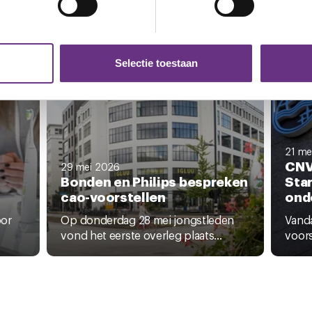
ent en advertenties te personaliseren, om functies voor social
. Ook delen we informatie over uw gebruik van onze site met on
e. Deze partners kunnen deze gegevens combineren met andere i
Selectie toestaan
erzameld op basis van uw gebruik van hun services.
k moment wijzigen of intrekken via de
cookieverklaring
of door
inksonder op de pagina.
21 me
CNV
29 mei 2026
Bonden en Philips bespreken
Sta
cao-voorstellen
ond
oor
Op donderdag 28 mei jongstleden
Vanda
vond het eerste overleg plaats...
voors