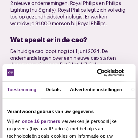
2 nieuwe ondernemingen: Royal Philips en Philips
Lighting (nu Signify). Royal Philips legt zich volledig
toe op gezondheidstechnologie. Er werken
wereldwijd 81.000 mensen bij Royal Philips.
Wat speelt er in de cao?
De huidige cao loopt nog tot 1 juni 2024. De
onderhandelingen over een nieuwe cao starten
doorgaans ruim voor die tijd. Bekijk in het
nieuwsoverzicht de laatste informatie over de
nieuwe cao. Als lid van CNV bepaal jij mede wat er in
de cao moet komen. De onderhandelaar zal je vlak
Toestemming
Details
Advertentie-instellingen
Ov
voor de onderhandelingen vragen wat jij belangrijk
vindt.
Verantwoord gebruik van uw gegevens
Actueel over cao Philips (Philips
Wij en
onze 16 partners
verwerken je persoonlijke
Nederland)
gegevens (bijv. uw IP-adres) met behulp van
technologieën zoals cookies om informatie op uw