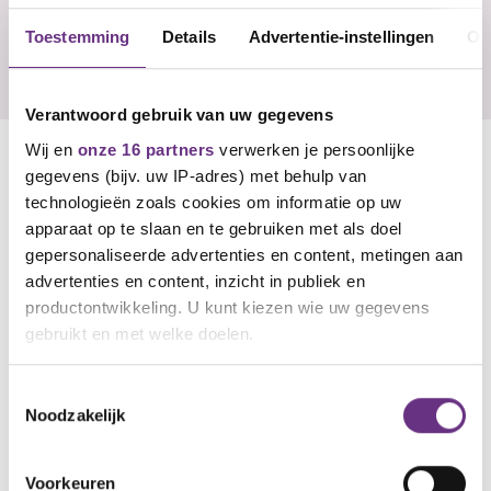
U
Toestemming
Details
Advertentie-instellingen
Ov
Reageren
Verantwoord gebruik van uw gegevens
M.R. de H.
Wij en
onze 16 partners
verwerken je persoonlijke
gegevens (bijv. uw IP-adres) met behulp van
Senior verkoper binnendienst
bijna 2 jaar geleden
technologieën zoals cookies om informatie op uw
apparaat op te slaan en te gebruiken met als doel
Hoi Rick, is er al update te geven over de cao-
gepersonaliseerde advertenties en content, metingen aan
onderhandelingen.
advertenties en content, inzicht in publiek en
Leuk
Reageren
productontwikkeling. U kunt kiezen wie uw gegevens
gebruikt en met welke doelen.
Rick Pellis
CNV EXPERT
Als u het toestaat, willen we ook graag:
Toestemmingsselectie
Onderhandelaar CNV Vakmensen
Noodzakelijk
Informatie verzamelen over uw geografische
bijna 2 jaar geleden
locatie, die tot een paar meter nauwkeurig kan zijn
Goedemiddag, begin volgende week zal er weer
Uw apparaat identificeren door het actief te
Voorkeuren
een nieuwsbrief verstuurd worden met de laatste