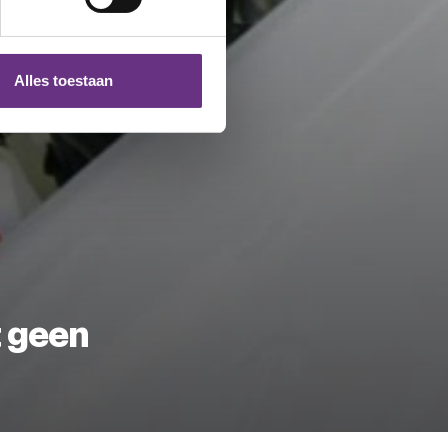
 media te bieden en om ons
ze partners voor social
nformatie die u aan ze heeft
Alles toestaan
 te klikken op het ronde
t geen