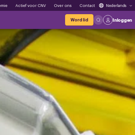
emie
Actief voor CNV
Over ons
Contact
Nederlands
Word lid
Inloggen