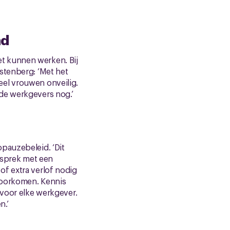
nd
t kunnen werken. Bij
stenberg: ‘Met het
eel vrouwen onveilig.
de werkgevers nog.’
pauzebeleid. ‘Dit
gesprek met een
of extra verlof nodig
voorkomen. Kennis
 voor elke werkgever.
n.’