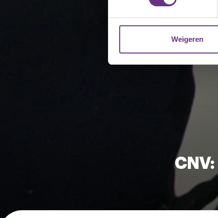
We gebruiken cookies om cont
websiteverkeer te analyseren
media, adverteren en analys
Weigeren
verstrekt of die ze hebben v
U kunt uw toestemming op el
cookie-instellingenicoontje l
CNV: 