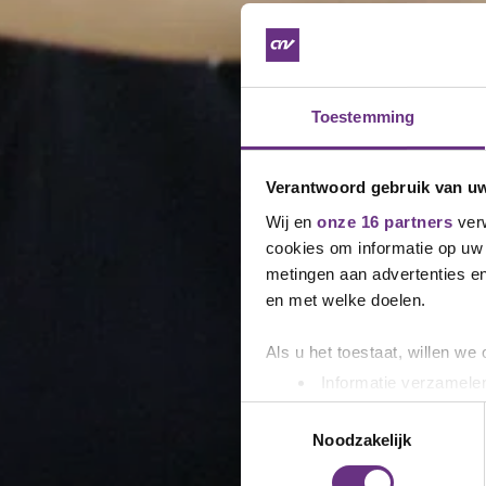
Toestemming
Verantwoord gebruik van u
Wij en
onze 16 partners
verw
cookies om informatie op uw 
metingen aan advertenties en
en met welke doelen.
Als u het toestaat, willen we
Informatie verzamelen
Uw apparaat identific
Toestemmingsselectie
Lees meer over hoe uw perso
Noodzakelijk
toestemming op elk moment wi