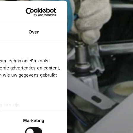
Over
van technologieën zoals
erde advertenties en content,
en wie uw gegevens gebruikt
g kan zijn
erprinting)
t
detailgedeelte
in. U kunt uw
Marketing