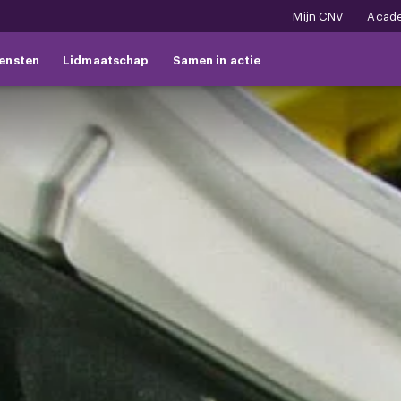
Mijn CNV
Acad
ensten
Lidmaatschap
Samen in actie