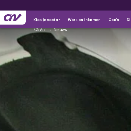
Kies je sector
Werk en inkomen
Cao's
Di
CNV.nl
Nieuws