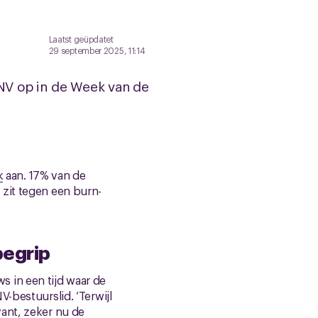
Laatst geüpdatet
29 september 2025, 11:14
NV op in de Week van de
k
aan. 17% van de
 zit tegen een burn-
begrip
 in een tijd waar de
-bestuurslid. ‘Terwijl
ant, zeker nu de