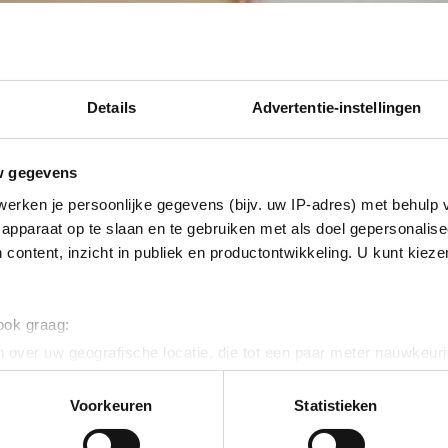
Details
Advertentie-instellingen
w gegevens
erken je persoonlijke gegevens (bijv. uw IP-adres) met behulp 
apparaat op te slaan en te gebruiken met als doel gepersonalise
 content, inzicht in publiek en productontwikkeling. U kunt kiez
 ook graag:
 over uw geografische locatie, die tot een paar meter nauwkeuri
eren door het actief te scannen op specifieke eigenschappen (fing
onlijke gegevens worden verwerkt en stel uw voorkeuren in he
Voorkeuren
Statistieken
jzigen of intrekken in de Cookieverklaring.