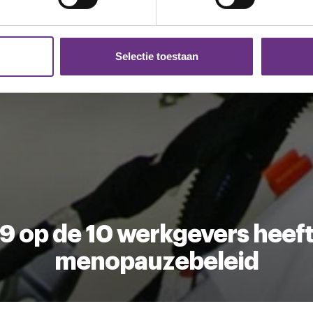
ent en advertenties te personaliseren, om functies voor social
. Ook delen we informatie over uw gebruik van onze site met on
e. Deze partners kunnen deze gegevens combineren met andere i
Selectie toestaan
erzameld op basis van uw gebruik van hun services.
k moment wijzigen of intrekken via de
cookieverklaring
of door
inksonder op de pagina.
9 op de 10 werkgevers heef
menopauzebeleid