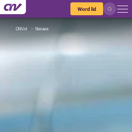
Word lid
CNV.nl
Nieuws