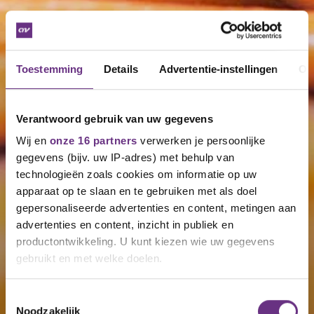
Toestemming
Details
Advertentie-instellingen
Ov
Verantwoord gebruik van uw gegevens
Wij en
onze 16 partners
verwerken je persoonlijke
gegevens (bijv. uw IP-adres) met behulp van
technologieën zoals cookies om informatie op uw
apparaat op te slaan en te gebruiken met als doel
gepersonaliseerde advertenties en content, metingen aan
advertenties en content, inzicht in publiek en
productontwikkeling. U kunt kiezen wie uw gegevens
gebruikt en met welke doelen.
Als u het toestaat, willen we ook graag:
Toestemmingsselectie
Noodzakelijk
Informatie verzamelen over uw geografische