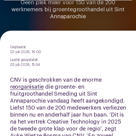
Geen plek meer voor 150 van de 200
intrekken via de
cookieverklaring
of door te klikken op
werknemers bij groentegroothandel uit Sint
het ronde cookie-instellingenicoontje linksonder op de
Annaparochie
pagina.
Geplaatst
02 juli 2026, 16:00
Laatst geüpdatet
03 juli 2026, 15:54
CNV is geschrokken van de enorme
reorganisatie
die groente- en
fruitgroothandel Smeding uit Sint
Annaparochie vandaag heeft aangekondigd.
Liefst 150 van de 200 medewerkers verliezen
binnen nu en anderhalf jaar hun baan. ’Dit is
na het vertrek Creative Technology in 2025
de tweede grote klap voor de regio’, zegt
Auke Wietze Bosma van CNV. ‘En zoveel