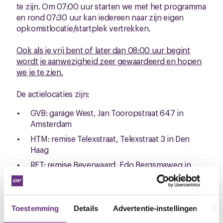
te zijn. Om 07:00 uur starten we met het programma
en rond 07:30 uur kan iedereen naar zijn eigen
opkomstlocatie/startplek vertrekken.
Ook als je vrij bent of later dan 08:00 uur begint
wordt je aanwezigheid zeer gewaardeerd en hopen
we je te zien.
De actielocaties zijn:
GVB: garage West, Jan Tooropstraat 647 in
Amsterdam
HTM: remise Telexstraat, Telexstraat 3 in Den
Haag
RET: remise Beverwaard, Edo Bergsmaweg in
Rotterdam
Hier zullen we ons laten zien en horen voor het
belang en behoud van de zwaarwerkregeling!
Toestemming
Details
Advertentie-instellingen
Ov