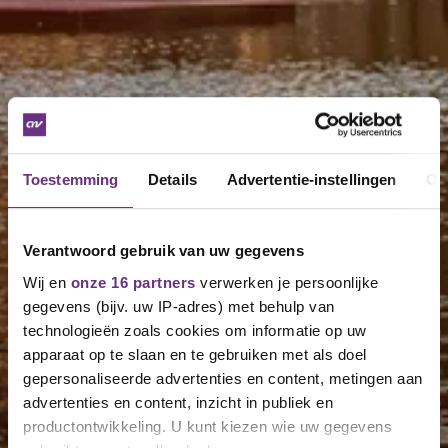
Toestemming
Details
Advertentie-instellingen
Ov
Verantwoord gebruik van uw gegevens
Wij en
onze 16 partners
verwerken je persoonlijke
gegevens (bijv. uw IP-adres) met behulp van
technologieën zoals cookies om informatie op uw
apparaat op te slaan en te gebruiken met als doel
gepersonaliseerde advertenties en content, metingen aan
advertenties en content, inzicht in publiek en
productontwikkeling. U kunt kiezen wie uw gegevens