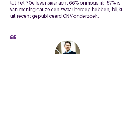
tot het 70e levensjaar acht 66% onmogelijk. 57% is
van mening dat ze een zwaar beroep hebben, blijkt
uit recent gepubliceerd CNV-onderzoek.
Het aantal gezonde levensjaren neemt
gewoon af als je fysiek zwaar werk doet of
jarenlang nachtdiensten draait zoals in het
openbaar vervoer, zorg, politiek en
hulpdiensten. Cruciale beroepen. En als op
tijd stoppen niet kan, wil straks niemand
meer zo’n baan. Ze verdienen het om eerder
te kunnen stoppen
CNV bestuurder Jan Pieter Daems