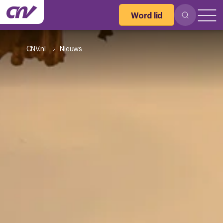
Word lid
CNV.nl
Nieuws