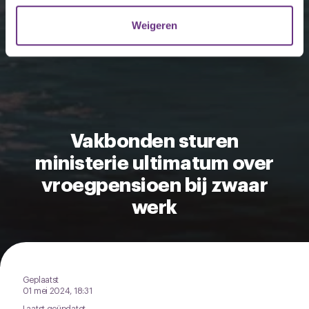
verzameld op basis van uw gebruik van hun services.
Weigeren
U kunt uw toestemming op elk moment wijzigen of
intrekken via de
cookieverklaring
of door te klikken op
het ronde cookie-instellingenicoontje linksonder op de
pagina.
Vakbonden sturen
ministerie ultimatum over
vroegpensioen bij zwaar
werk
Geplaatst
01 mei 2024, 18:31
Laatst geüpdatet