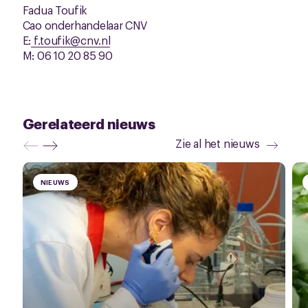
Fadua Toufik
Cao onderhandelaar CNV
E:
f.toufik@cnv.nl
M: 06 10 20 85 90
Gerelateerd nieuws
Zie al het nieuws
NIEUWS