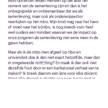
Mbo-docenten leiden mensen op die later het
cement van de samenleving zijn en dan is het
onbegrijpelijk en onbestaanbaar dat we als
samenleving, maar ook als onderwijssector
neerkijken op het mbo. Mijn kind mag naar het havo
of moet naar het (v)mbo, is nog steeds voor heel
veel ouders een mindset waarvan we de impact op
onze jongeren als samenleving niet eens meer in de
gaten hebben.
Maar als ik als mbo-man afgeef op hbo en
universiteit doe ik dan niet exact hetzelfde, maar dan
in omgekeerde richting? En maak ik dan ook niet
dezelfde fout door er een karikaturaal verhaal van te
maken? Ik breek daarom een lans voor elke docent.
Want elke docent is slechts een paar jaar te gast in
het leven van een jongere die beïnvloedbaar en
leerbaar is. Elke docent kan dus echt het verschil
maken voor een jongere. En als ik heel eerlijk ben,
vraagt de samenleving dat ook van het onderwijs.
Weg met die misplaatste hiërarchie in het onderwijs.