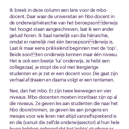
Ik breek in deze column een lans voor de mbo-
docent. Daar waar de universitair en hbo-docent in
de onderwijshiërarchie van het beroepsonderwijs
het hoogst staan aangeschreven, laat ik een ander
geluid horen. Ik baal namelijk van die hiërarchie,
omdat er namelijk niet één beroepsonderwijs is.
Laat ik maar eens prikkelend beginnen met de ‘top’.
Beide soorten onderwijs kennen maar één niveau.
Het is ook een beetje ‘lui’ onderwijs. Je hebt een
collegezaal, je stopt die vol met leergierige
studenten en je zet er een docent voor. Die gaat zijn
verhaal afdraaien en daarna volgt er een tentamen.
Nee, dan het mbo. Er zijn twee leerwegen en vier
niveaus. Mbo-docenten moeten inzetbaar zijn op al
die niveaus. Ze geven les aan studenten die naar het
hbo doorstromen, ze geven les aan jongens en
meisjes voor wie leren niet altijd vanzelfsprekend is
en die (vanuit die zelfde onderwijssector) al hun hele
leven hebben gehoord dat het ‘echte’ studeren er