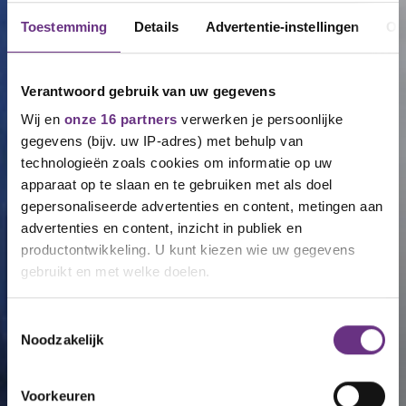
Toestemming
Details
Advertentie-instellingen
Ov
Verantwoord gebruik van uw gegevens
Wij en
onze 16 partners
verwerken je persoonlijke
gegevens (bijv. uw IP-adres) met behulp van
technologieën zoals cookies om informatie op uw
apparaat op te slaan en te gebruiken met als doel
gepersonaliseerde advertenties en content, metingen aan
advertenties en content, inzicht in publiek en
productontwikkeling. U kunt kiezen wie uw gegevens
gebruikt en met welke doelen.
Als u het toestaat, willen we ook graag:
Toestemmingsselectie
Noodzakelijk
Informatie verzamelen over uw geografische
locatie, die tot een paar meter nauwkeurig kan zijn
Uw apparaat identificeren door het actief te
Voorkeuren
scannen op specifieke eigenschappen (fingerprinting)