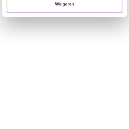
Weigeren
U kunt uw toestemming op elk moment wijzigen of
intrekken via de
cookieverklaring
of door te klikken op
het ronde cookie-instellingenicoontje linksonder op de
pagina.