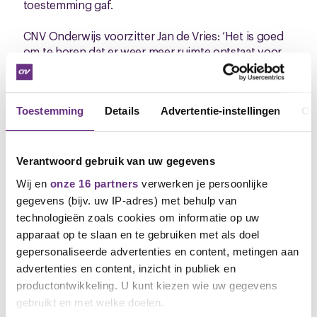
toestemming gaf.
CNV Onderwijs voorzitter Jan de Vries: ‘Het is goed
om te horen dat er weer meer ruimte ontstaat voor
het onderwijs. Dat is positief voor alle leerlingen en
studenten en in het bijzonder voor de jongeren in
een kwetsbare situatie. De beslissing om
Toestemming
Details
Advertentie-instellingen
Ov
schooldeuren weer te openen ligt uiteraard bij het
kabinet. Het is mooi, maar we zien natuurlijk ook dat
er zorgen zijn. Wij werken daarom samen met de
andere vakbonden en werkgeversorganisaties in het
Verantwoord gebruik van uw gegevens
onderwijs aan duidelijke richtlijnen zodat scholen
Wij en
onze 16 partners
verwerken je persoonlijke
hier zelf op een goede en veilige manier invulling
gegevens (bijv. uw IP-adres) met behulp van
aan kunnen geven. Van niemand kan het
technologieën zoals cookies om informatie op uw
onmogelijke worden gevraagd.’
apparaat op te slaan en te gebruiken met als doel
gepersonaliseerde advertenties en content, metingen aan
advertenties en content, inzicht in publiek en
productontwikkeling. U kunt kiezen wie uw gegevens
Gerelateerd nieuws
gebruikt en met welke doelen.