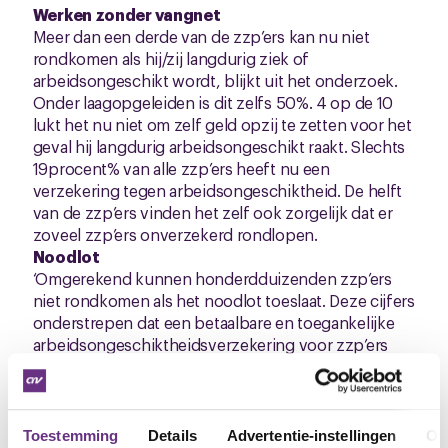
Werken zonder vangnet
Meer dan een derde van de zzp’ers kan nu niet
rondkomen als hij/zij langdurig ziek of
arbeidsongeschikt wordt, blijkt uit het onderzoek.
Onder laagopgeleiden is dit zelfs 50%. 4 op de 10
lukt het nu niet om zelf geld opzij te zetten voor het
geval hij langdurig arbeidsongeschikt raakt. Slechts
19procent% van alle zzp’ers heeft nu een
verzekering tegen arbeidsongeschiktheid. De helft
van de zzp’ers vinden het zelf ook zorgelijk dat er
zoveel zzp’ers onverzekerd rondlopen.
Noodlot
‘Omgerekend kunnen honderdduizenden zzp’ers
niet rondkomen als het noodlot toeslaat. Deze cijfers
onderstrepen dat een betaalbare en toegankelijke
arbeidsongeschiktheidsverzekering voor zzp’ers
zeer noodzakelijk is,’ aldus CNV-voorzitterPiet
Fortuin..
Geen keus
Een grote groep zzp’ers kan zich niet verzekeren.
Toestemming
Details
Advertentie-instellingen
Ov