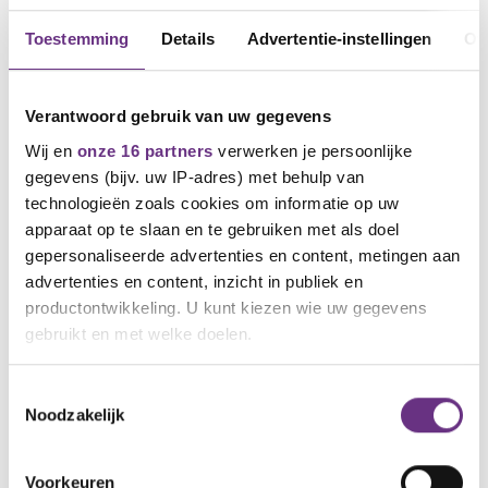
Toestemming
Details
Advertentie-instellingen
Ov
Verantwoord gebruik van uw gegevens
Wij en
onze 16 partners
verwerken je persoonlijke
gegevens (bijv. uw IP-adres) met behulp van
technologieën zoals cookies om informatie op uw
apparaat op te slaan en te gebruiken met als doel
gepersonaliseerde advertenties en content, metingen aan
1 april 2026
Nieuwe CNV-voorzitter Hans Van den
advertenties en content, inzicht in publiek en
Heuvel: ‘Ik ga er voluit voor’
productontwikkeling. U kunt kiezen wie uw gegevens
gebruikt en met welke doelen.
Hans Van den Heuvel begint op 1 april 2026 als
voorzitter van CNV
Als u het toestaat, willen we ook graag:
Toestemmingsselectie
Noodzakelijk
Informatie verzamelen over uw geografische
locatie, die tot een paar meter nauwkeurig kan zijn
Uw apparaat identificeren door het actief te
Voorkeuren