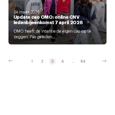
24 maart 2026
Update cao OMO: online CNV
ledenbijeenkomst 7 april 2026
OMO heeft de intentie de eigen cao op te
zeggen. Pas geleden...
1
2
3
4
...
84