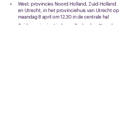
West: provincies Noord-Holland, Zuid-Holland
en Utrecht, in het provinciehuis van Utrecht op
maandag 8 april om 12.30 in de centrale hal
Zuid: provincies Limburg, Zeeland en Noord-
Brabant in het provinciehuis van Noord-Brabant
te ’s-Hertogenbosch op woensdag 10 april om
11:00 uur (zaal Hart der Provincie 3, V1)
Stemmen
Als lid ontvang je nog een verzoek om voor of tegen
het onderhandelingsresultaat te stemmen. Stemmen
kan van 2 tot en met 14 april.
Meer info? Ga naar de cao-pagina Provinciale
Sector
Gerelateerd nieuws