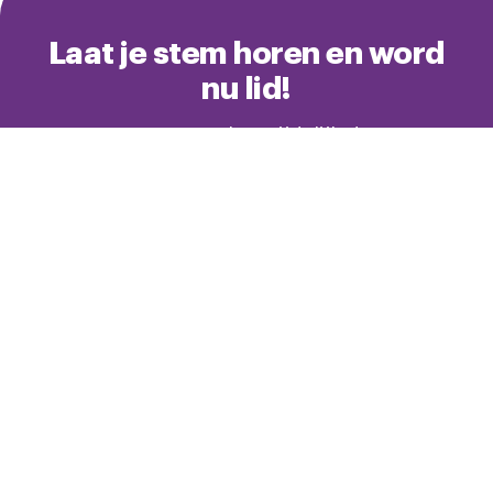
Laat je stem horen en word
nu lid!
Samen staan we sterker. Tijdelijk de eerste 3
maanden met 50% korting.
Ja, ik word nu lid
Betere arbeidsvoorwaarden
Hulp bij professionele ontwikkeling
Rechtshulp voor werk en privé