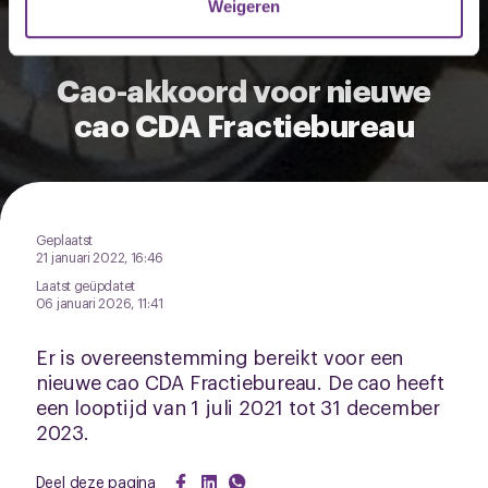
Weigeren
U kunt uw toestemming op elk moment wijzigen of
intrekken via de
cookieverklaring
of door te klikken op
Cao-akkoord voor nieuwe
het ronde cookie-instellingenicoontje linksonder op de
cao CDA Fractiebureau
pagina.
Geplaatst
21 januari 2022, 16:46
Laatst geüpdatet
06 januari 2026, 11:41
Er is overeenstemming bereikt voor een
nieuwe cao CDA Fractiebureau. De cao heeft
een looptijd van 1 juli 2021 tot 31 december
2023.
Deel deze pagina