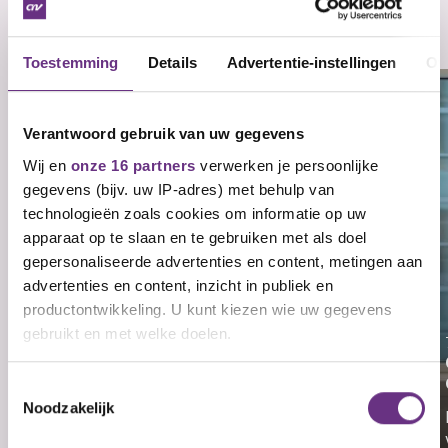
Bibliotheken
Zie al het nieuws
Toestemming
Details
Advertentie-instellingen
Ov
Verantwoord gebruik van uw gegevens
Wij en
onze 16 partners
verwerken je persoonlijke
gegevens (bijv. uw IP-adres) met behulp van
technologieën zoals cookies om informatie op uw
apparaat op te slaan en te gebruiken met als doel
gepersonaliseerde advertenties en content, metingen aan
advertenties en content, inzicht in publiek en
productontwikkeling. U kunt kiezen wie uw gegevens
23 juli 2026
gebruikt en met welke doelen.
Grote steun voor
onderhandelingsresultaat cao
Openbare Bibliotheken
Als u het toestaat, willen we ook graag:
Toestemmingsselectie
Nog geen lid? Ontvang updates over je
cao.
Noodzakelijk
Informatie verzamelen over uw geografische
Vul je e-mailadres in en kies welke updates je wilt
ontvangen.
Een overtuigende meerderheid van de CNV-
E-mailadres
Ja, ik ontvang graag belangrijke updates over
mijn cao per e-mail.
Ja, ik ontvang graag maandelijks de CNV-
nieuwsbrief per e-mail.
locatie, die tot een paar meter nauwkeurig kan zijn
leden heeft ingestemd met...
Inschrijven en downloaden
Direct downloaden
Ben je al lid? Dan ontvang je de cao-updates
automatisch. Je kunt je altijd afmelden. Lees meer in
onze
privacyverklaring