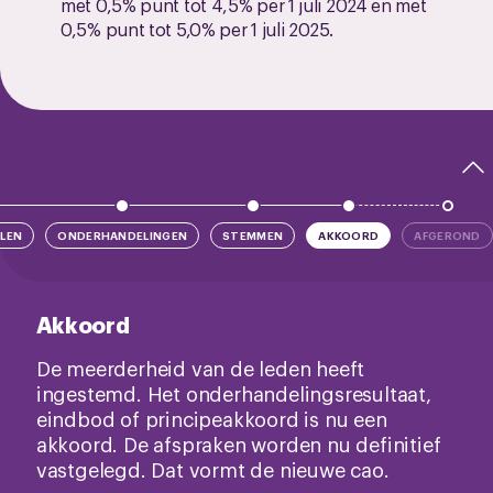
met 0,5% punt tot 4,5% per 1 juli 2024 en met
0,5% punt tot 5,0% per 1 juli 2025.
LEN
ONDERHANDELINGEN
STEMMEN
AKKOORD
AFGEROND
Akkoord
De meerderheid van de leden heeft
ingestemd. Het onderhandelingsresultaat,
eindbod of principeakkoord is nu een
akkoord. De afspraken worden nu definitief
vastgelegd. Dat vormt de nieuwe cao.