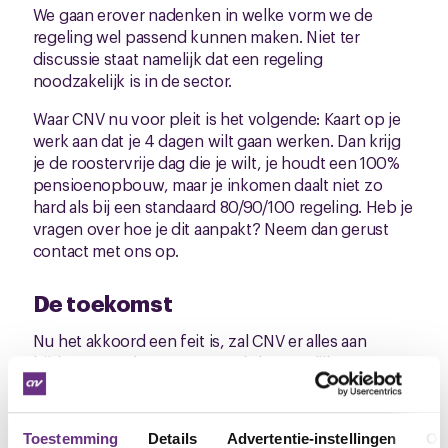
We gaan erover nadenken in welke vorm we de
regeling wel passend kunnen maken. Niet ter
discussie staat namelijk dat een regeling
noodzakelijk is in de sector.
Waar CNV nu voor pleit is het volgende: Kaart op je
werk aan dat je 4 dagen wilt gaan werken. Dan krijg
je de roostervrije dag die je wilt, je houdt een 100%
pensioenopbouw, maar je inkomen daalt niet zo
hard als bij een standaard 80/90/100 regeling. Heb je
vragen over hoe je dit aanpakt? Neem dan gerust
contact met ons op.
De toekomst
Nu het akkoord een feit is, zal CNV er alles aan
bijdragen om het RVU zo snel als mogelijk open te
krijgen. Dat is een wens van een groot deel van onze
achterban. Daarnaast gaan alle partijen alsnog
werken aan een modernere cao voor de toekomst.
Toestemming
Details
Advertentie-instellingen
Ov