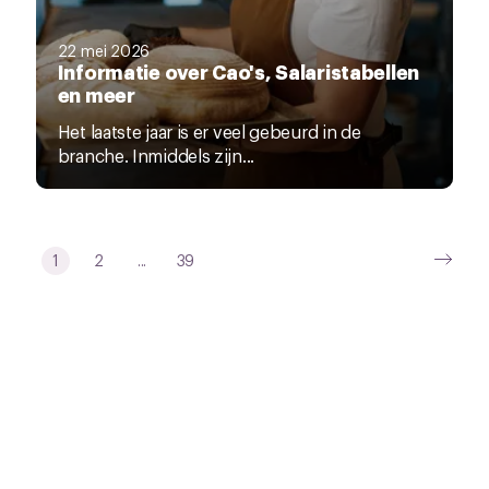
22 mei 2026
Informatie over Cao's, Salaristabellen
en meer
Het laatste jaar is er veel gebeurd in de
branche. Inmiddels zijn...
1
2
...
39