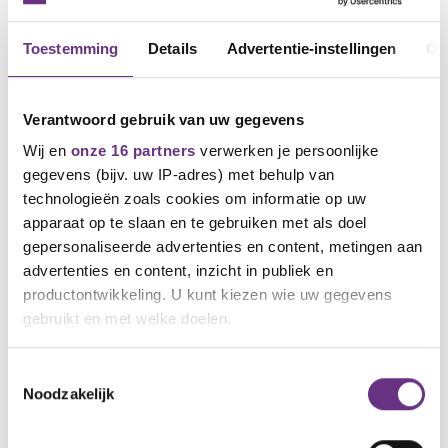
Toestemming
Details
Advertentie-instellingen
Ov
Verantwoord gebruik van uw gegevens
Wij en
onze 16 partners
verwerken je persoonlijke
gegevens (bijv. uw IP-adres) met behulp van
technologieën zoals cookies om informatie op uw
apparaat op te slaan en te gebruiken met als doel
19 juni 2026
gepersonaliseerde advertenties en content, metingen aan
CNV in actie met OV-staking tegen
advertenties en content, inzicht in publiek en
miljardenbezuinigingen kabinet
productontwikkeling. U kunt kiezen wie uw gegevens
Openbaar vervoer op 24 juni tot 08.00 uur
gebruikt en met welke doelen.
stilgelegd
Als u het toestaat, willen we ook graag:
Toestemmingsselectie
Noodzakelijk
Informatie verzamelen over uw geografische
locatie, die tot een paar meter nauwkeurig kan zijn
Uw apparaat identificeren door het actief te