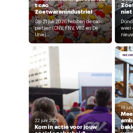
t cao
Zoe
Zoetwarenindustrie!
niet
Op 21 juli 2026 hebben de cao-
Donde
partijen (CNV, FNV, VBZ en De
weer 
Unie)...
nieuw
NIEU
19 jun
Mee
amba
22 juni 2026
Kom in actie voor jouw
bakk
sociale zekerheid!
uren