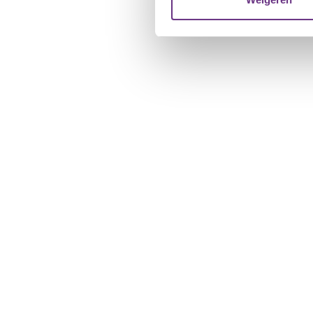
verstrekt of die ze hebben v
U kunt uw toestemming op el
cookie-instellingenicoontje l