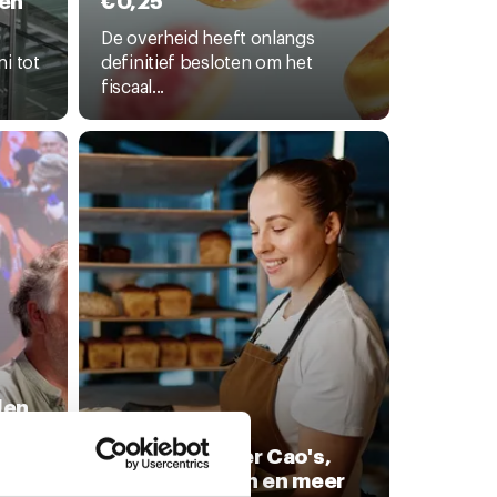
De overheid heeft onlangs
i tot
definitief besloten om het
fiscaal...
len
kt
22 mei 2026
Informatie over Cao's,
Salaristabellen en meer
net