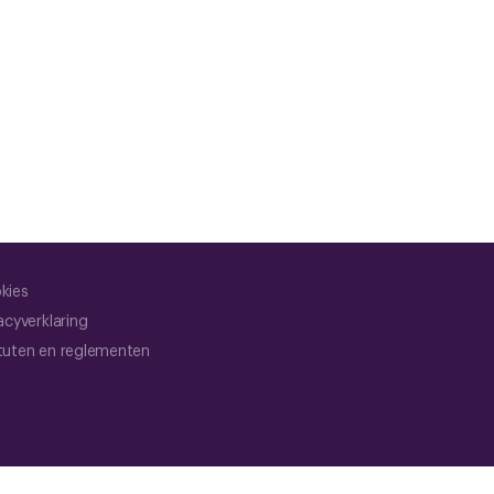
kies
acyverklaring
tuten en reglementen