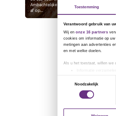
Ambachtelijke Bakkerijen loopt
CNV, 
Toestemming
af op...
actie
Verantwoord gebruik van u
Wij en
onze 16 partners
verw
cookies om informatie op uw 
metingen aan advertenties en
en met welke doelen.
Als u het toestaat, willen we
Informatie verzamelen
Uw apparaat identific
Toestemmingsselectie
Lees meer over hoe uw perso
Noodzakelijk
toestemming op elk moment wi
We gebruiken cookies om cont
websiteverkeer te analyseren
media, adverteren en analys
Weigeren