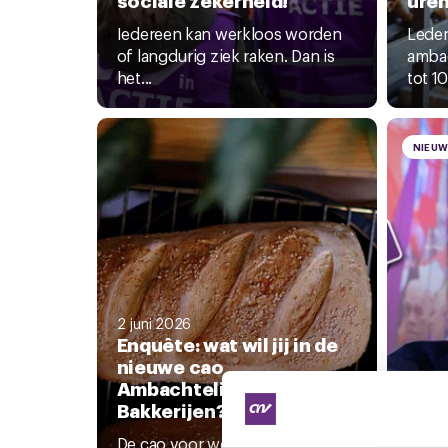
Iedereen kan werkloos worden
Leden
of langdurig ziek raken. Dan is
ambac
het...
tot 10
NIEU
2 juni 2026
Enquête: wat wil jij in de
nieuwe cao
Ambachtelijke
28 me
Bakkerijen?
Bon
stak
De cao voor werknemers in de