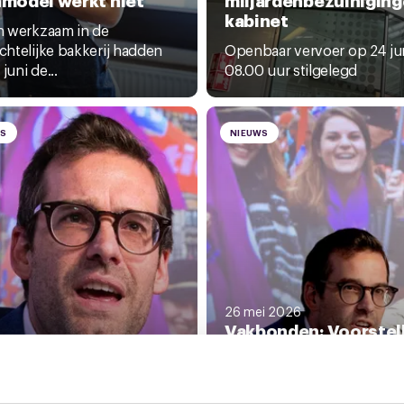
kabinet
 werkzaam in de
htelijke bakkerij hadden
Openbaar vervoer op 24 jun
 juni de...
08.00 uur stilgelegd
WS
NIEUWS
26 mei 2026
Vakbonden: Voorstel
kabinet lijken volstre
i 2026
den gaan door met
onvoldoende
ingen en acties
De voorstellen van het kabi