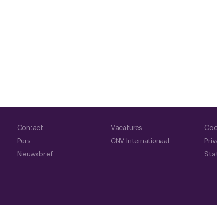
Contact
Vacatures
Coo
Pers
CNV Internationaal
Priv
Nieuwsbrief
Sta