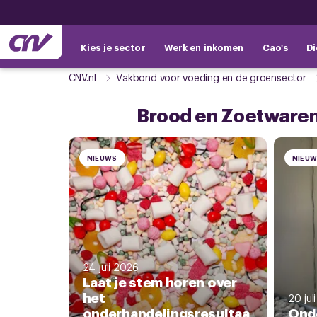
Kies je sector
Werk en inkomen
Cao's
Di
CNV.nl
Vakbond voor voeding en de groensector
Brood en Zoetwaren
NIEUWS
NIEU
24 juli 2026
Laat je stem horen over
het
20 jul
onderhandelingsresultaa
Ond