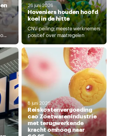
gen
26 juni 2026
Hoveniers houden hoofd
koel in de hitte
CNV-peiling: meeste werknemers
...
positief over maatregelen
8 juni 2026
Reiskostenvergoeding
cao Zoetwarenindustrie
met terugwerkende
kracht omhoog naar
gen
€0,25