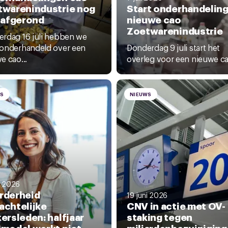
twarenindustrie nog
Start onderhandelin
 afgerond
nieuwe cao
Zoetwarenindustrie
rdag 16 juli hebben we
onderhandeld over een
Donderdag 9 juli start het
e cao...
overleg voor een nieuwe cao
WS
NIEUWS
i 2026
rderheid
19 juni 2026
chtelijke
CNV in actie met OV-
ersleden: halfjaar
staking tegen
model werkt niet
miljardenbezuinigin