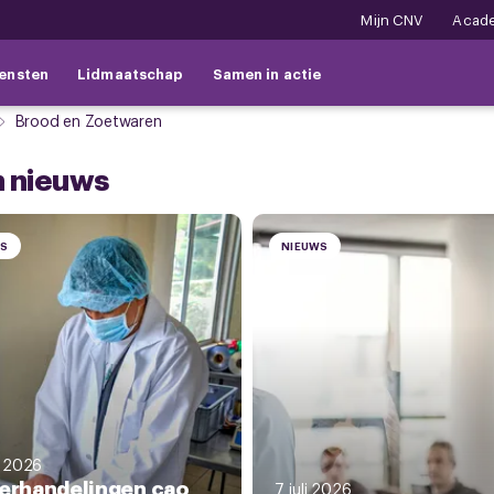
Mijn CNV
Acad
ensten
Lidmaatschap
Samen in actie
Brood en Zoetwaren
 nieuws
WS
NIEUWS
i 2026
erhandelingen cao
7 juli 2026