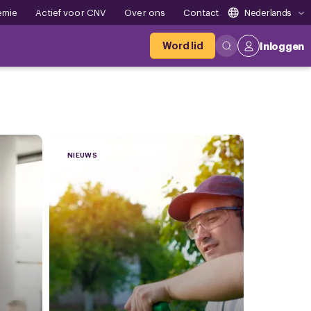
emie
Actief voor CNV
Over ons
Contact
Nederlands
Word lid
Inloggen
NIEUWS