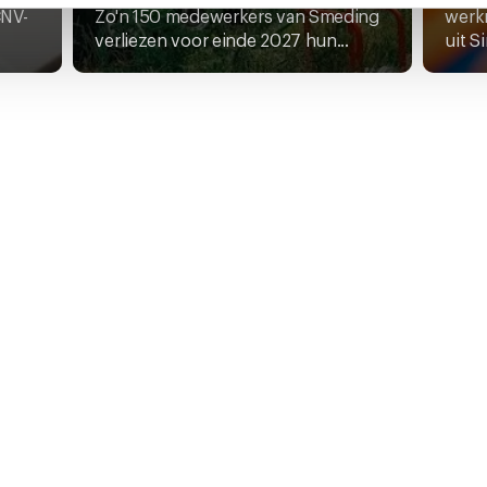
CNV-
Zo'n 150 medewerkers van Smeding
werk
k moment wijzigen of intrekken via de
cookieverklaring
of door
.
verliezen voor einde 2027 hun...
uit S
inksonder op de pagina.