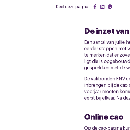
Deel deze pagina
De inzet va
Een aantal van jullie
eerder stoppen met w
te merken dat er zove
ligt die is opgebouwd
gesprekken met de wer
De vakbonden FNV en 
inbrengen bij de cao
voorjaar moeten kome
eerst bij elkaar. Na d
Online cao
Op de cao-pagina kun 