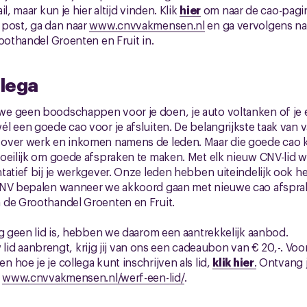
l, maar kun je hier altijd vinden. Klik
hier
om naar de cao-pagin
 post, ga dan naar
www.cnvvakmensen.nl
en ga vervolgens na
roothandel Groenten en Fruit in.
llega
e geen boodschappen voor je doen, je auto voltanken of je 
l een goede cao voor je afsluiten. De belangrijkste taak van 
over werk en inkomen namens de leden. Maar die goede cao ko
oeilijk om goede afspraken te maken. Met elk nieuw CNV-lid 
tatief bij je werkgever. Onze leden hebben uiteindelijk ook he
CNV bepalen wanneer we akkoord gaan met nieuwe cao afsprake
 de Groothandel Groenten en Fruit.
og geen lid is, hebben we daarom een aantrekkelijk aanbod.
euw lid aanbrengt, krijg jij van ons een cadeaubon van € 20,-. Vo
 hoe je je collega kunt inschrijven als lid,
klik hier
.
Ontvang j
:
www.cnvvakmensen.nl/werf-een-lid/
.