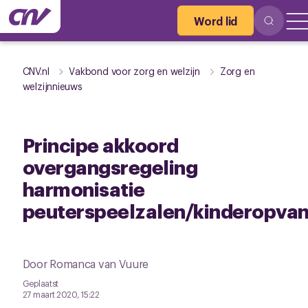
Word lid
CNV.nl
Vakbond voor zorg en welzijn
Zorg en
welzijnnieuws
Principe akkoord
overgangsregeling
harmonisatie
peuterspeelzalen/kinderopva
Door Romanca van Vuure
Geplaatst
27 maart 2020, 15:22