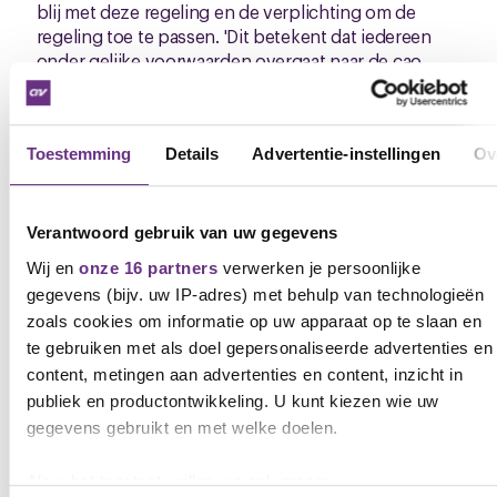
blij met deze regeling en de verplichting om de
regeling toe te passen. 'Dit betekent dat iedereen
onder gelijke voorwaarden overgaat naar de cao
Kinderopvang. Met deze afspraken behoudt
iedereen zijn salaris en is er geen sprake van een
eenzijdige wijziging van andere
Toestemming
Details
Advertentie-instellingen
Ov
arbeidsvoorwaarden. Er is sprake van een
geleidelijke overgang naar de cao Kinderopvang.'
Klik
hier
om het principe akkoord te lezen.
Verantwoord gebruik van uw gegevens
Wij en
onze 16 partners
verwerken je persoonlijke
gegevens (bijv. uw IP-adres) met behulp van technologieën
Gerelateerd nieuws
zoals cookies om informatie op uw apparaat op te slaan en
Zie al het nieuws
te gebruiken met als doel gepersonaliseerde advertenties en
content, metingen aan advertenties en content, inzicht in
publiek en productontwikkeling. U kunt kiezen wie uw
NIEUWS
ONDERZOEK
gegevens gebruikt en met welke doelen.
Als u het toestaat, willen we ook graag: