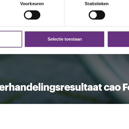
onlijke gegevens worden verwerkt en stel uw voorkeuren in he
Voorkeuren
Statistieken
jzigen of intrekken in de Cookieverklaring.
ent en advertenties te personaliseren, om functies voor social
. Ook delen we informatie over uw gebruik van onze site met on
e. Deze partners kunnen deze gegevens combineren met andere i
Selectie toestaan
erzameld op basis van uw gebruik van hun services.
k moment wijzigen of intrekken via de
cookieverklaring
of door
inksonder op de pagina.
rhandelingsresultaat cao 