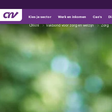
Kies je sector
Werk en inkomen
Cao's
Di
CNV.nl
Vakbond voor zorg en welzijn
Zorg