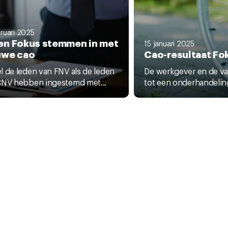
bruari 2025
en Fokus stemmen in met
15 januari 2025
uwe cao
Cao-resultaat Fo
 de leden van FNV als de leden
De werkgever en de v
CNV hebben ingestemd met...
tot een onderhandeling
kies
acyverklaring
tuten en reglementen