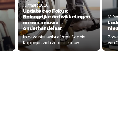
13 maart 2026
Update cao Fokus:
Belangrijke ontwikkelingen
13 fe
en een nieuwe
Led
n
onderhandelaar
nie
In deze nieuwsbrief stelt Sophie
Zowel
..
Koppejan zich voor als nieuwe...
van 
Contact
Vacatures
Coo
Pers
CNV Internationaal
Priv
Nieuwsbrief
Sta