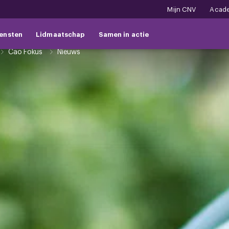
Mijn CNV
Acad
ensten
Lidmaatschap
Samen in actie
Cao Fokus
Nieuws