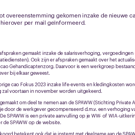
tot overeenstemming gekomen inzake de nieuwe cao.
n hierover per mail geïnformeerd.
. afspraken gemaakt inzake de salarisverhoging, vergoedingen (r
tiediensten). Ook zijn er afspraken gemaakt over het actualis
cao Gehandicaptenzorg. Daarvoor is een werkgroep bestaand
er bij elkaar geweest.
vorige cao Fokus 2023 inzake life-events en kledingkosten wo
g zal voortaan in november worden uitgekeerd.
k gemaakt om deel te nemen aan de SPAWW (Stichting Private 
je door de werkgever gecompenseerd d.m.v. een verhoging van
De SPAWW is een private aanvulling op je WW- of WIA-uitkerin
er de SPAWW op de website.
koord betekent ook dat je instemt met deelname aan de SPA