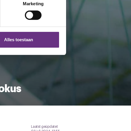
t
detailgedeelte
in. U kunt uw
Marketing
 media te bieden en om ons
ze partners voor social
nformatie die u aan ze heeft
Alles toestaan
 te klikken op het ronde
Fokus
Laatst geüpdatet