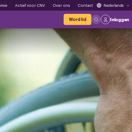
emie
Actief voor CNV
Over ons
Contact
Nederlands
Word lid
Inloggen