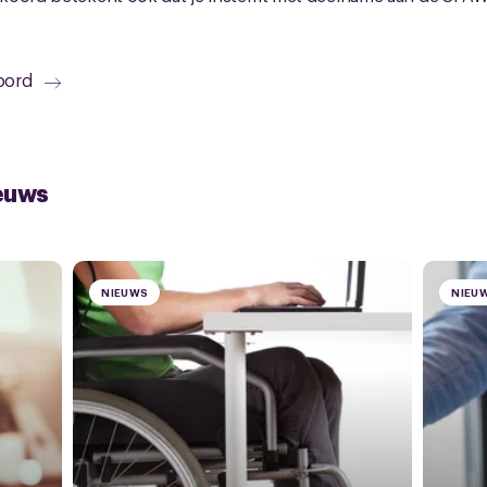
oord
euws
NIEUWS
NIEU