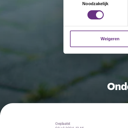
Lees meer over hoe uw perso
Noodzakelijk
toestemming op elk moment wi
We gebruiken cookies om cont
websiteverkeer te analyseren
media, adverteren en analys
Weigeren
verstrekt of die ze hebben v
U kunt uw toestemming op el
cookie-instellingenicoontje l
Onde
Geplaatst