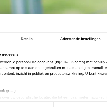
Details
Advertentie-instellingen
w gegevens
erken je persoonlijke gegevens (bijv. uw IP-adres) met behulp 
apparaat op te slaan en te gebruiken met als doel gepersonalise
 content, inzicht in publiek en productontwikkeling. U kunt kiez
 ook graag:
 over uw geografische locatie, die tot een paar meter nauwkeuri
eren door het actief te scannen op specifieke eigenschappen (fing