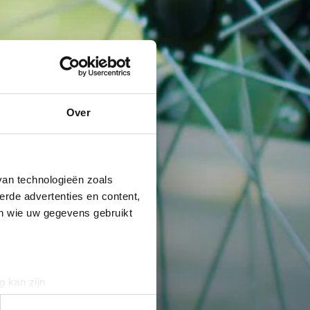
Over
van technologieën zoals
erde advertenties en content,
en wie uw gegevens gebruikt
g kan zijn
erprinting)