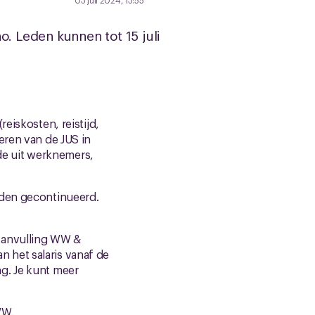
03 juli 2024, 13:55
 Leden kunnen tot 15 juli
eiskosten, reistijd,
eren van de JUS in
e uit werknemers,
rden gecontinueerd.
Aanvulling WW &
 het salaris vanaf de
g. Je kunt meer
WW.