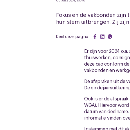
03 juli 2024, 13:46
Fokus en de vakbonden zijn 
hun stem uitbrengen. Zij zij
Deel deze pagina
Er zijn voor 2024 o.a
thuiswerken, consigna
deze cao conform de 
vakbonden en werkgev
De afspraken uit de 
De eindejaarsuitkerin
Ook is er de afspraa
WGA). Hiervoor word 
datum van deelname. 
informatie vinden ov
Instemmen met dit ak