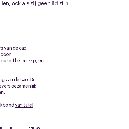
n, ook als zij geen lid zijn
s van de cao
 door
 meer flex en zzp, en
ng van de cao. De
evers gezamenlijk
en.
Vakbond
van tafel