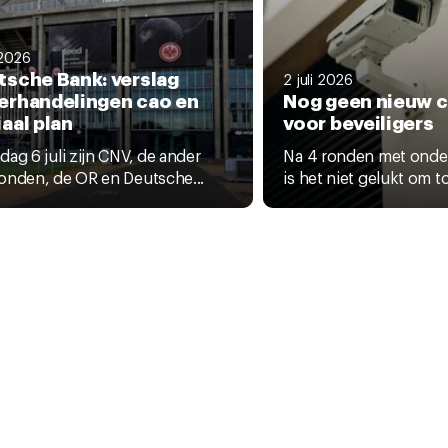
 2026
tsche Bank: verslag
2 juli 2026
erhandelingen cao en
Nog geen nieuw 
aal plan
voor beveiligers
ag 6 juli zijn CNV, de ander
Na 4 ronden met onde
onden, de OR en Deutsche...
is het niet gelukt om to