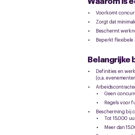
Waarom is e
Voorkomt concurr
Zorgt dat minimal
Beschermt werknem
Beperkt flexibele
Belangrijke 
Definities en werk
(o.a. evenementen
Arbeidscontracte
Geen concurre
Regels voor f
Bescherming bij c
Tot 15.000 uu
Meer dan 15.0