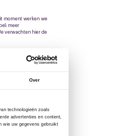
p dit moment werken we
oel: meer
We verwachten hier de
 gaan drones,
 onveiligheid in de
veiligers die hier
Over
van technologieën zoals
erde advertenties en content,
en wie uw gegevens gebruikt