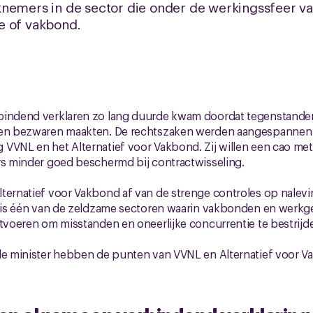
emers in de sector die onder de werkingssfeer valle
e of vakbond.
bindend verklaren zo lang duurde kwam doordat tegenstander
n en bezwaren maakten. De rechtszaken werden aangespannen
VVNL en het Alternatief voor Vakbond. Zij willen een cao met
rs minder goed beschermd bij contractwisseling.
ternatief voor Vakbond af van de strenge controles op nalevi
ng is één van de zeldzame sectoren waarin vakbonden en werkg
itvoeren om misstanden en oneerlijke concurrentie te bestrijd
 de minister hebben de punten van VVNL en Alternatief voor 