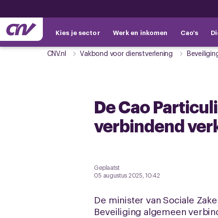
Kies je sector
Werk en inkomen
Cao's
Di
CNV.nl
Vakbond voor dienstverlening
Beveiligin
De Cao Particuli
verbindend ver
Geplaatst
05 augustus 2025, 10:42
De minister van Sociale Zake
Beveiliging algemeen verbind