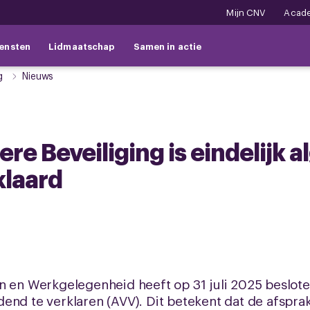
Mijn CNV
Acad
ensten
Lidmaatschap
Samen in actie
g
Nieuws
ere Beveiliging is eindelijk
klaard
n en Werkgelegenheid heeft op 31 juli 2025 beslote
end te verklaren (AVV). Dit betekent dat de afspra