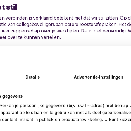
t stil
n verbinden is verklaard betekent niet dat wij stil zitten. O
ie van collegabeveiligers aan betere roosterafspraken. Het d
meer zeggenschap over je werktijden. Dat is niet eenvoudig. 
r over te kunnen vertellen.
sprekken komen over de toekomst van het vak beveiliger. Wat
ntie, meer beveiligers in de publieke ruimte en de toenemende
beveiligers? Wij zijn altijd op zoek naar - met name jonge - be
meedenken in onze bedrijfsledengroepen of onze vakgroep.
Details
Advertentie-instellingen
rik Honkoop
w gegevens
culiere Beveiliging voor vakbond CNV
erken je persoonlijke gegevens (bijv. uw IP-adres) met behulp 
apparaat op te slaan en te gebruiken met als doel gepersonalise
 content, inzicht in publiek en productontwikkeling. U kunt kiez