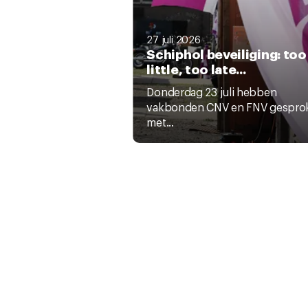
27 juli 2026
Schiphol beveiliging: too
little, too late...
Donderdag 23 juli hebben
vakbonden CNV en FNV gespro
met...