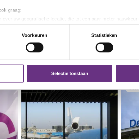
 ook graag:
culiere Beveiliging
 over uw geografische locatie, die tot een paar meter nauwkeuri
eren door het actief te scannen op specifieke eigenschappen (fing
onlijke gegevens worden verwerkt en stel uw voorkeuren in he
Voorkeuren
Statistieken
jzigen of intrekken in de Cookieverklaring.
ent en advertenties te personaliseren, om functies voor social
euws
. Ook delen we informatie over uw gebruik van onze site met on
e. Deze partners kunnen deze gegevens combineren met andere i
Selectie toestaan
erzameld op basis van uw gebruik van hun services.
NIEU
k moment wijzigen of intrekken via de
cookieverklaring
of door
inksonder op de pagina.