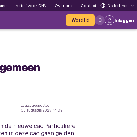
emie
Actief voor CNV
Over ons
Contact
Nederlands
Word lid
Inloggen
 algemeen
Laatst geüpdatet
05 augustus 2025, 14:09
n de nieuwe cao Particuliere
ken in deze cao gaan gelden