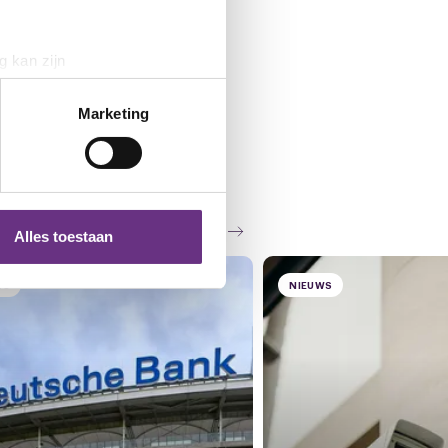
g kan zijn
erprinting)
t
detailgedeelte
in. U kunt uw
Marketing
 media te bieden en om ons
ze partners voor social
Zie al het nieuws
nformatie die u aan ze heeft
Alles toestaan
WS
NIEUWS
 te klikken op het ronde