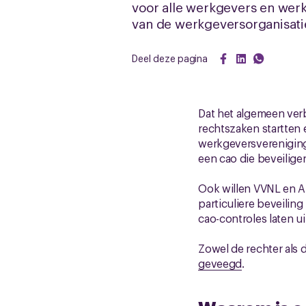
voor alle werkgevers en werkn
van de werkgeversorganisati
Deel deze pagina
Dat het algemeen ver
rechtszaken startte
werkgeversvereniging 
een cao die beveilige
Ook willen VVNL en Al
particuliere beveili
cao-controles laten u
Zowel de rechter als
geveegd
.