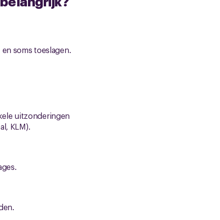
belangrijk?
, en soms toeslagen.
nkele uitzonderingen
al, KLM).
ages.
den.