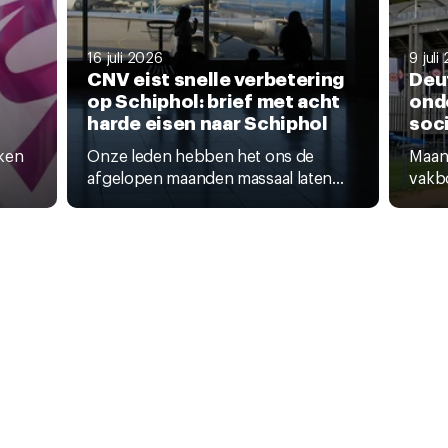
16 juli 2026
9 juli
CNV eist snelle verbetering
Deu
op Schiphol: brief met acht
ond
harde eisen naar Schiphol
soci
ken
Onze leden hebben het ons de
Maand
afgelopen maanden massaal laten...
vakb