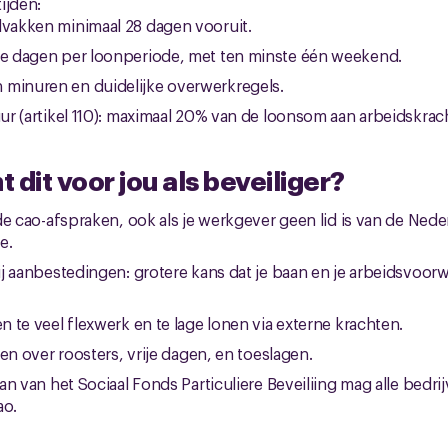
ijden:
jdvakken minimaal 28 dagen vooruit.
ije dagen per loonperiode, met ten minste één weekend.
 minuren en duidelijke overwerkregels.
r (artikel 110): maximaal 20% van de loonsom aan arbeidskrac
 dit voor jou als beveiliger?
de cao-afspraken, ook als je werkgever geen lid is van de Ned
e.
j aanbestedingen: grotere kans dat je baan en je arbeidsvo
 te veel flexwerk en te lage lonen via externe krachten.
en over roosters, vrije dagen, en toeslagen.
an van het Sociaal Fonds Particuliere Beveiliing mag alle bedr
ao.