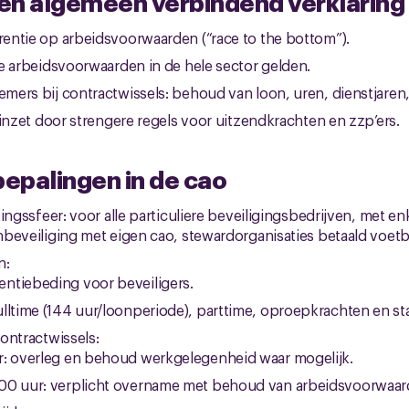
en algemeen verbindend verklaring 
entie op arbeidsvoorwaarden (“race to the bottom”).
e arbeidsvoorwaarden in de hele sector gelden.
ers bij contractwissels: behoud van loon, uren, dienstjaren
 inzet door strengere regels voor uitzendkrachten en zzp’ers.
bepalingen in de cao
ingssfeer: voor alle particuliere beveiligingsbedrijven, met e
beveiliging met eigen cao, stewardorganisaties betaald voetb
n:
ntiebeding voor beveiligers.
ulltime (144 uur/loonperiode), parttime, oproepkrachten en st
ontractwissels:
r: overleg en behoud werkgelegenheid waar mogelijk.
00 uur: verplicht overname met behoud van arbeidsvoorwaar