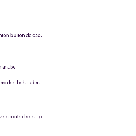
hten buiten de cao.
erlandse
orwaarden behouden
ijven controleren op