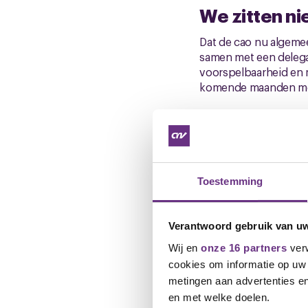
We zitten nie
Dat de cao nu algemee
samen met een delegat
voorspelbaarheid en 
komende maanden mee
Daarnaast gaan er ge
kunstmatige intellige
wereld betekenen voor 
serieus over willen 
Toestemming
Vriendelijke groet, E
Verantwoord gebruik van u
Onderhandelaar Parti
Wij en
onze 16 partners
verw
e.honkoop@cnv.nl
cookies om informatie op uw 
metingen aan advertenties en
Downloads
en met welke doelen.