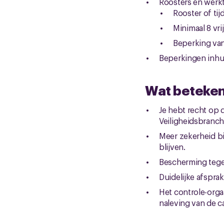
Roosters en werkt
Rooster of ti
Minimaal 8 vr
Beperking van
Beperkingen inhuu
Wat betekent
Je hebt recht op 
Veiligheidsbranch
Meer zekerheid bi
blijven.
Bescherming tegen
Duidelijke afsprak
Het controle-orga
naleving van de c