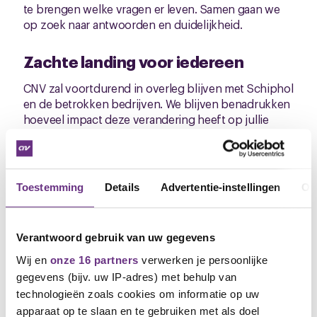
te brengen welke vragen er leven. Samen gaan we
op zoek naar antwoorden en duidelijkheid.
Zachte landing voor iedereen
CNV zal voortdurend in overleg blijven met Schiphol
en de betrokken bedrijven. We blijven benadrukken
hoeveel impact deze verandering heeft op jullie
werk en persoonlijke situatie. Ons doel is duidelijk:
ervoor zorgen dat iedereen goed terechtkomt en
dat jullie op een zorgvuldige en respectvolle manier
meegenomen worden in dit proces.
Toestemming
Details
Advertentie-instellingen
Ov
We houden jullie de komende tijd uiteraard op de
hoogte van alle verdere ontwikkelingen. Heb je
vragen of zorgen? Laat het ons vooral weten.
Verantwoord gebruik van uw gegevens
Wij en
onze 16 partners
verwerken je persoonlijke
Met vriendelijke groet,
gegevens (bijv. uw IP-adres) met behulp van
André Quist
technologieën zoals cookies om informatie op uw
Bestuurder CNV
apparaat op te slaan en te gebruiken met als doel