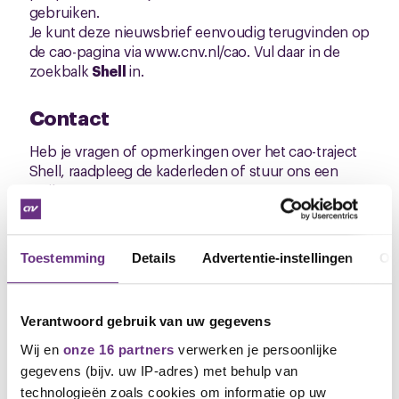
gebruiken.
Je kunt deze nieuwsbrief eenvoudig terugvinden op
de cao-pagina via www.cnv.nl/cao. Vul daar in de
zoekbalk
Shell
in.
Contact
Heb je vragen of opmerkingen over het cao-traject
Shell, raadpleeg de kaderleden of stuur ons een
mail.
Maak je collega lid!
Toestemming
Details
Advertentie-instellingen
Ov
Stuur deze nieuwsbrief gerust door aan
ongeorganiseerde collega’s. Beter nog, maak ze lid.
Alleen samen kunnen we tot een goede cao komen.
Verantwoord gebruik van uw gegevens
Een nieuw lid aanmelden gaat heel eenvoudig en je
krijgt er zelf ook nog iets moois voor terug. Ga voor
Wij en
onze 16 partners
verwerken je persoonlijke
informatie en voorwaarden naar
CNV leden
gegevens (bijv. uw IP-adres) met behulp van
werven
. Ze kunnen ook zelf lid worden via
technologieën zoals cookies om informatie op uw