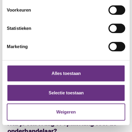
Uw apparaat identificeren door het actief te
Mede namens Yolanda Reus FNV
Voorkeuren
scannen op specifieke eigenschappen (fingerprinting)
yolanda.reus@fnv.nl ,
Lees meer over hoe uw persoonlijke gegevens worden
Statistieken
verwerkt en stel uw voorkeuren in het
detailgedeelte
in.
Erik Maas
Bestuurder CNV Vakmensen
U kunt uw toestemming op elk moment wijzigen of
06 5160 2145
intrekken in de Cookieverklaring.
Marketing
e.maas@cnvvakmensen.nl
We gebruiken cookies om content en advertenties te
Downloads
personaliseren, om functies voor social media te bieden
en om ons websiteverkeer te analyseren. Ook delen we
Alles toestaan
2023_-_Pensioenakkoord_30_juni_final (.pdf)
informatie over uw gebruik van onze site met onze
partners voor social media, adverteren en analyse. Deze
partners kunnen deze gegevens combineren met andere
Selectie toestaan
informatie die u aan ze heeft verstrekt of die ze hebben
verzameld op basis van uw gebruik van hun services.
Weigeren
U kunt uw toestemming op elk moment wijzigen of
Heb je een vraag of opmerking voor de
intrekken via de
cookieverklaring
of door te klikken op
onderhandelaar?