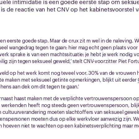
le intimidatie is een goede eerste stap om seksue
is de reactie van het CNV op het kabinetsvoorstel va
en eerste goede stap. Maar de crux zit m wel in de naleving. W
eel wangedrag tegen te gaan: hier mag echt geen plaats voor 
erk sprake is van een machtssituatie: je hebt je werk nodig v
ig zijn tegen seksueel geweld,’ stelt CNV-voorzitter Piet Fortu
eweld op het werk komt nog teveel voor. 30% van de vrouwen 
te maken met seksueel getinte opmerkingen, blijkt uit eerder
e hens aan dek om dit tegen te gaan.’
rnaast haast maken met de verplichte vertrouwenspersoon op 
e werkenden heeft nog steeds geen vertrouwenspersoon, blijk
 cultuurverandering moeten slachtoffers van seksueel geweld 
enspersonen moeten dus op elke werkvloer aanwezig zijn. W
hoeven niet te wachten op een kabinetsverplichting maar mo