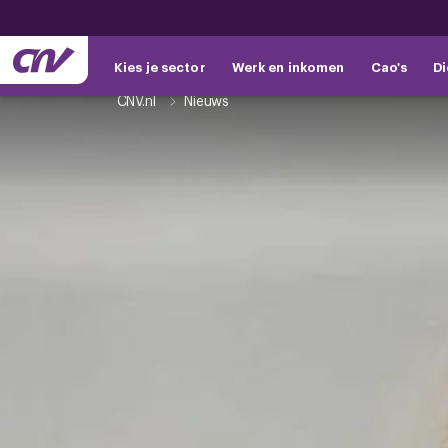
Kies je sector
Werk en inkomen
Cao's
Di
CNV.nl
Nieuws