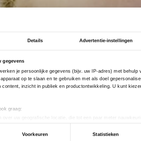
Details
Advertentie-instellingen
w gegevens
erken je persoonlijke gegevens (bijv. uw IP-adres) met behulp 
apparaat op te slaan en te gebruiken met als doel gepersonalise
 content, inzicht in publiek en productontwikkeling. U kunt kiez
 ook graag:
 over uw geografische locatie, die tot een paar meter nauwkeuri
eren door het actief te scannen op specifieke eigenschappen (fing
onlijke gegevens worden verwerkt en stel uw voorkeuren in he
Voorkeuren
Statistieken