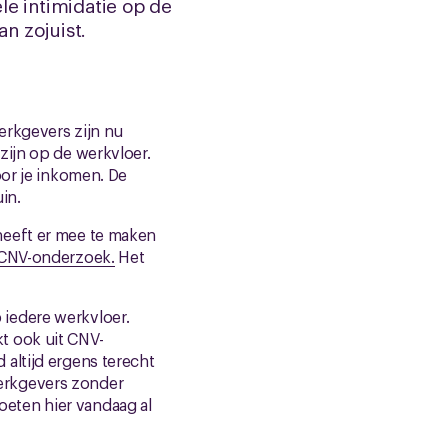
le intimidatie op de
n zojuist.
erkgevers zijn nu
zijn op de werkvloer.
oor je inkomen. De
in.
heeft er mee te maken
CNV-onderzoek.
Het
iedere werkvloer.
t ook uit CNV-
altijd ergens terecht
erkgevers zonder
eten hier vandaag al