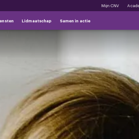
Mijn CNV
Acad
ensten
Lidmaatschap
Samen in actie