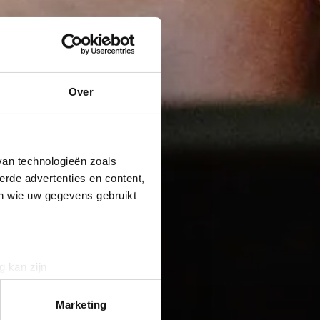
Over
van technologieën zoals
erde advertenties en content,
en wie uw gegevens gebruikt
g kan zijn
erprinting)
t
detailgedeelte
in. U kunt uw
Marketing