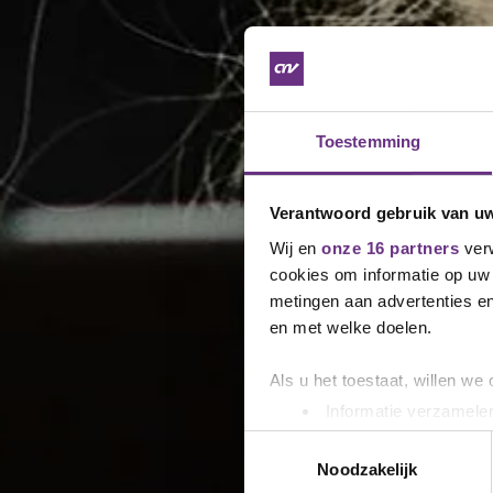
Toestemming
Verantwoord gebruik van u
Wij en
onze 16 partners
verw
cookies om informatie op uw 
metingen aan advertenties en
en met welke doelen.
Als u het toestaat, willen we
Informatie verzamelen
Uw apparaat identific
Toestemmingsselectie
Lees meer over hoe uw perso
Noodzakelijk