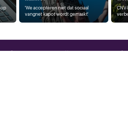
 op
'We accepteren niet dat sociaal
CNV-
vangnet kapot wordt gemaakt'
verb
Contact
Vacatures
Coo
Pers
CNV Internationaal
Priv
Nieuwsbrief
Sta