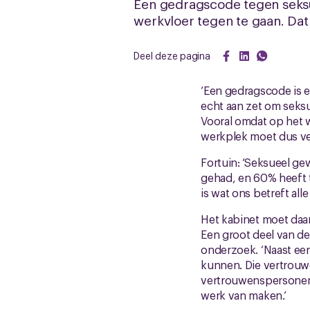
Een gedragscode tegen seksue
werkvloer tegen te gaan. Dat 
Deel deze pagina
‘Een gedragscode is e
echt aan zet om seksu
Vooral omdat op het w
werkplek moet dus veil
Fortuin: ‘Seksueel g
gehad, en 60% heeft 
is wat ons betreft all
Het kabinet moet daa
Een groot deel van d
onderzoek. ‘Naast een
kunnen. Die vertrouw
vertrouwenspersonen 
werk van maken.’