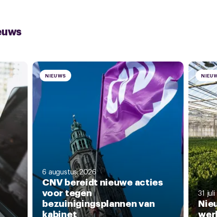
euws
NIEUWS
NIEU
6 augustus 2026
CNV bereidt nieuwe acties
voor tegen
31 jul
bezuinigingsplannen van
Nie
kabinet
wer