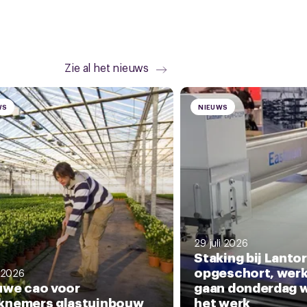
Zie al het nieuws
WS
NIEUWS
29 juli 2026
Staking bij Lantor
opgeschort, wer
i 2026
uwe cao voor
gaan donderdag 
knemers glastuinbouw
het werk