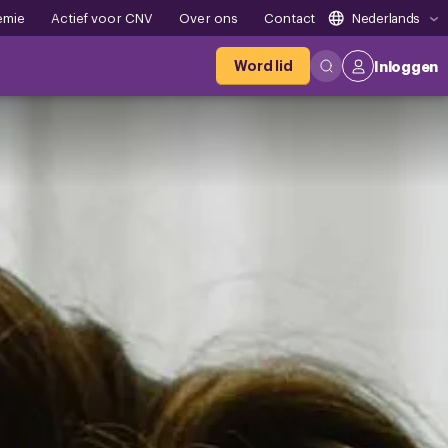
emie
Actief voor CNV
Over ons
Contact
Nederlands
Word lid
Inloggen