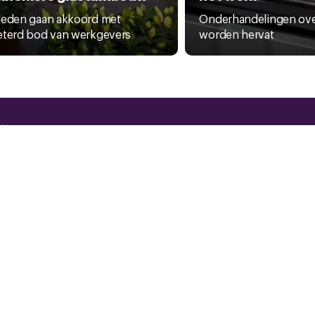
leden gaan akkoord met
Onderhandelingen over
eterd bod van werkgevers
worden hervat
kies
acyverklaring
tuten en reglementen