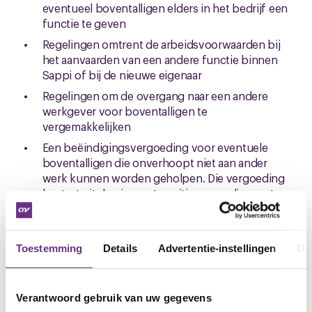
eventueel boventalligen elders in het bedrijf een
functie te geven
Regelingen omtrent de arbeidsvoorwaarden bij
het aanvaarden van een andere functie binnen
Sappi of bij de nieuwe eigenaar
Regelingen om de overgang naar een andere
werkgever voor boventalligen te
vergemakkelijken
Een beëindigingsvergoeding voor eventuele
boventalligen die onverhoopt niet aan ander
werk kunnen worden geholpen. Die vergoeding
bestaat uit de nieuwe transitievergoeding met
een factor 2. Dat betekent dat de dubbele
transitievergoeding zal worden uitbetaald.
Berekening daarvan geschiedt aan de hand van
Toestemming
Details
Advertentie-instellingen
Ov
duur van het dienstverband van de boventallige
De minimale transitievergoeding bedraagt 4
maanden (vier keer het bruto maandinkomen)
Verantwoord gebruik van uw gegevens
Financiële regelingen bij toename van de