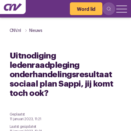
Word lid
CNV.nl
Nieuws
Uitnodiging
ledenraadpleging
onderhandelingsresultaat
sociaal plan Sappi, jij komt
toch ook?
Geplaatst
11 januari 2023, 11:21
Laatst geüpdatet