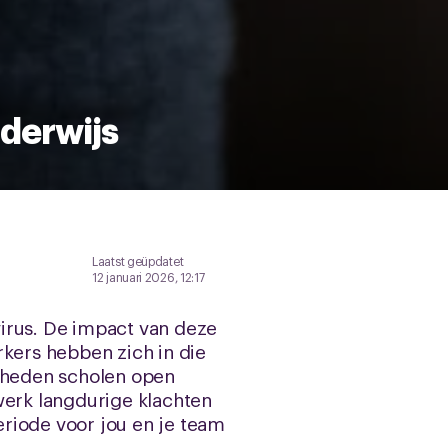
nderwijs
Laatst geüpdatet
12 januari 2026, 12:17
irus. De impact van deze
ers hebben zich in die
igheden scholen open
werk langdurige klachten
riode voor jou en je team