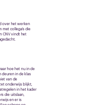
d over het werken
 met collega’s die
en CNV vindt het
nagedacht.
aar hoe het nu in de
n deuren in de klas
niet van de
t onderwijs blijkt,
tregelen in het kader
 die uitslaan,
wijs en er is
t. Een schone en