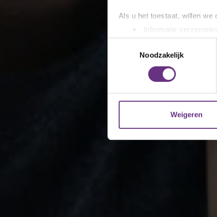
Als u het toestaat, willen we
Informatie verzamelen
Uw apparaat identific
Toestemmingsselectie
Lees meer over hoe uw perso
Noodzakelijk
toestemming op elk moment wi
We gebruiken cookies om cont
websiteverkeer te analyseren
media, adverteren en analys
Weigeren
verstrekt of die ze hebben v
U kunt uw toestemming op el
cookie-instellingenicoontje l