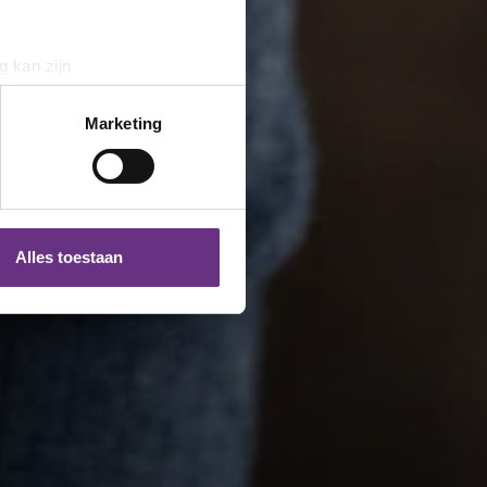
g kan zijn
erprinting)
t
detailgedeelte
in. U kunt uw
Marketing
 media te bieden en om ons
ze partners voor social
nformatie die u aan ze heeft
Alles toestaan
 te klikken op het ronde