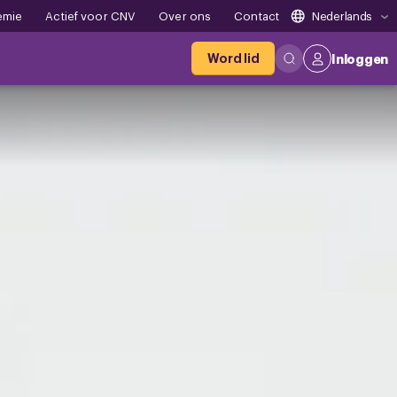
emie
Actief voor CNV
Over ons
Contact
Nederlands
Word lid
Inloggen