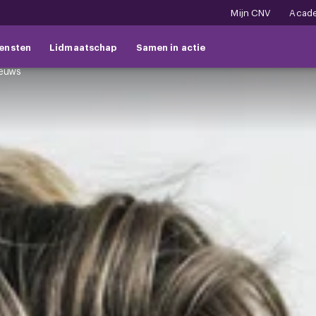
Mijn CNV
Acad
ensten
Lidmaatschap
Samen in actie
ieuws