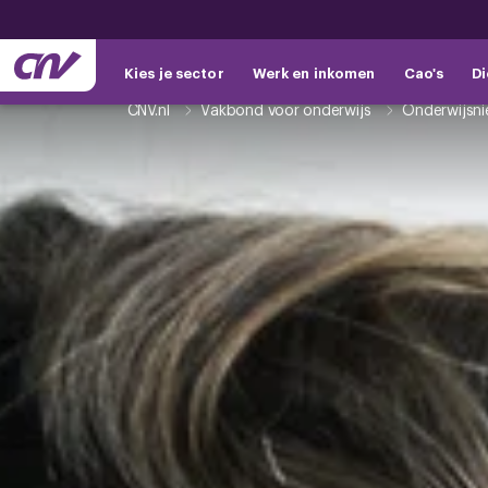
Kies je sector
Werk en inkomen
Cao's
Di
CNV.nl
Vakbond voor onderwijs
Onderwijsn