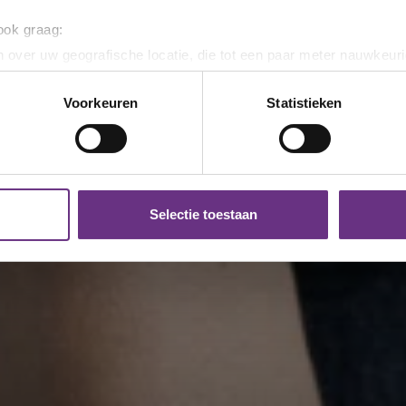
 ook graag:
 over uw geografische locatie, die tot een paar meter nauwkeuri
eren door het actief te scannen op specifieke eigenschappen (fing
onlijke gegevens worden verwerkt en stel uw voorkeuren in he
Voorkeuren
Statistieken
jzigen of intrekken in de Cookieverklaring.
ent en advertenties te personaliseren, om functies voor social
. Ook delen we informatie over uw gebruik van onze site met on
e. Deze partners kunnen deze gegevens combineren met andere i
Selectie toestaan
erzameld op basis van uw gebruik van hun services.
k moment wijzigen of intrekken via de
cookieverklaring
of door
inksonder op de pagina.