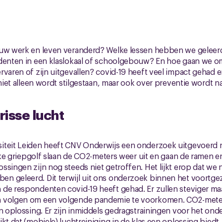
ouw werk en leven veranderd? Welke lessen hebben we geleer
denten in een klaslokaal of schoolgebouw? En hoe gaan we om
rvaren of zijn uitgevallen? covid-19 heeft veel impact gehad 
 niet alleen wordt stilgestaan, maar ook over preventie wordt 
isse lucht
iteit Leiden heeft CNV Onderwijs een onderzoek uitgevoerd n
elke griepgolf slaan de CO2-meters weer uit en gaan de ramen e
ssingen zijn nog steeds niet getroffen. Het lijkt erop dat we 
 geleerd. Dit terwijl uit ons onderzoek binnen het voortgeze
de respondenten covid-19 heeft gehad. Er zullen steviger maa
 volgen om een volgende pandemie te voorkomen. CO2-meters
n oplossing. Er zijn inmiddels gedragstrainingen voor het onder
jkt dat (mobiele) luchtreiniging in de klas een oplossing bied