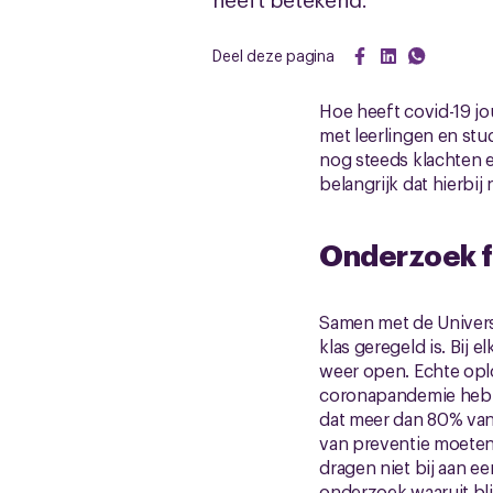
Deel deze pagina
Hoe heeft covid-19 j
met leerlingen en stu
nog steeds klachten e
belangrijk dat hierbij
Onderzoek fr
Samen met de Univers
klas geregeld is. Bij 
weer open. Echte oplo
coronapandemie hebben
dat meer dan 80% van 
van preventie moeten
dragen niet bij aan ee
onderzoek waaruit bli